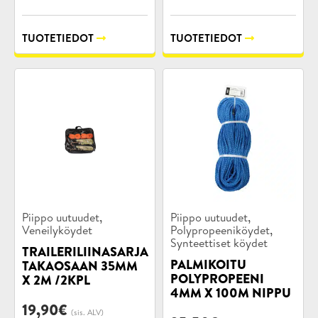
TUOTETIEDOT
TUOTETIEDOT
Tuotekategoriat:
Tuotekategoriat:
,
,
Piippo uutuudet
Piippo uutuudet
,
Veneilyköydet
Polypropeeniköydet
Synteettiset köydet
TRAILERILIINASARJA
PALMIKOITU
TAKAOSAAN 35MM
POLYPROPEENI
X 2M /2KPL
4MM X 100M NIPPU
19,90
€
(sis. ALV)