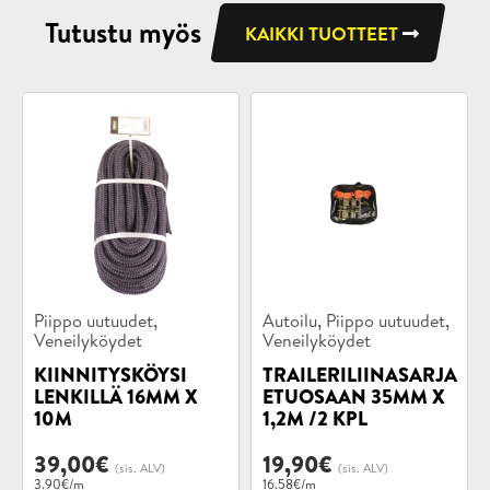
Tutustu myös
KAIKKI TUOTTEET
Tuotekategoriat:
Tuotekategoriat:
,
,
,
Piippo uutuudet
Autoilu
Piippo uutuudet
Veneilyköydet
Veneilyköydet
KIINNITYSKÖYSI
TRAILERILIINASARJA
LENKILLÄ 16MM X
ETUOSAAN 35MM X
10M
1,2M /2 KPL
39,00
€
19,90
€
(sis. ALV)
(sis. ALV)
3.90€/m
16.58€/m