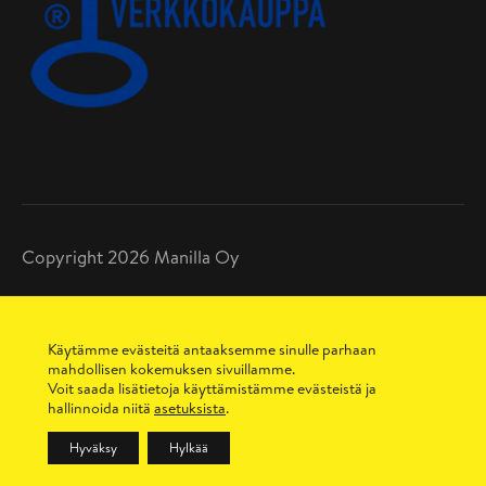
Copyright 2026 Manilla Oy
Tietosuojaseloste
Toimitusehdot
Käytämme evästeitä antaaksemme sinulle parhaan
Maksutavat
mahdollisen kokemuksen sivuillamme.
Sopimusehdot
Voit saada lisätietoja käyttämistämme evästeistä ja
hallinnoida niitä
asetuksista
.
Hyväksy
Hylkää