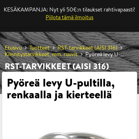
KESÄKAMPANJA: Nyt yli 50€:n tilaukset rahtivapaasti!
VALIKKO
Piilota tämä ilmoitus
Etusivu
Tuotteet
RST-tarvikkeet (AISI 316)
Kiinnitystarvikkeet, mm. ruuvit
Pyöreä levy U-
pultilla, renkaalla ja kierteellä
RST-TARVIKKEET (AISI 316)
Pyöreä levy U-pultilla,
renkaalla ja kierteellä