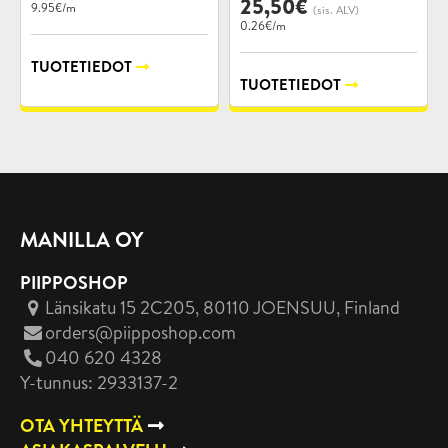
25,50
€
9.95€/m
(sis. ALV)
0.26€/m
TUOTETIEDOT
TUOTETIEDOT
MANILLA OY
PIIPPOSHOP
Länsikatu 15 2C205, 80110 JOENSUU
, Finland
orders@piipposhop.com
040 620 4328
Y-tunnus: 2933137-2
OTA YHTEYTTÄ