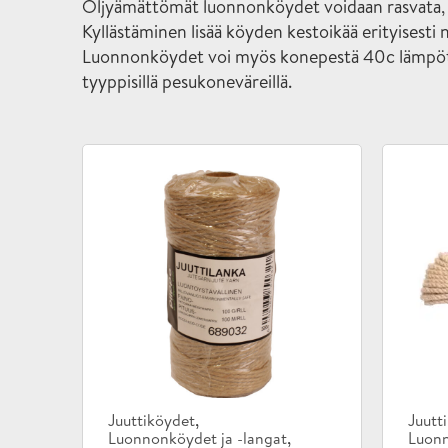
Öljyämättömät luonnonköydet voidaan rasvata, ölj
Kyllästäminen lisää köyden kestoikää erityisesti n
Luonnonköydet voi myös konepestä 40c lämpötil
tyyppisillä pesukoneväreillä.
Tuotekategoriat:
Tuote
,
Juuttiköydet
Juutt
,
Luonnonköydet ja -langat
Luonn