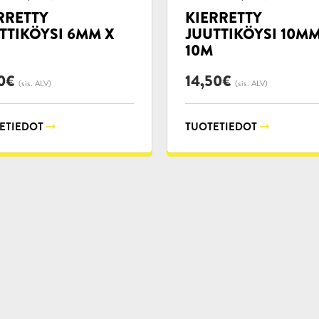
RRETTY
KIERRETTY
TTIKÖYSI 6MM X
JUUTTIKÖYSI 10MM
10M
0
€
14,50
€
(sis. ALV)
(sis. ALV)
ETIEDOT
TUOTETIEDOT