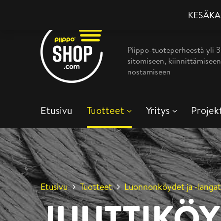
KESÄKAMP
Piippo-tuoteperheestä yli 
sitomiseen, kiinnittämiseen
nostamiseen
Etusivu
Tuotteet
Yritys
Projek
Etusivu
Tuotteet
Luonnonköydet ja -langa
JUUTTIKÖ