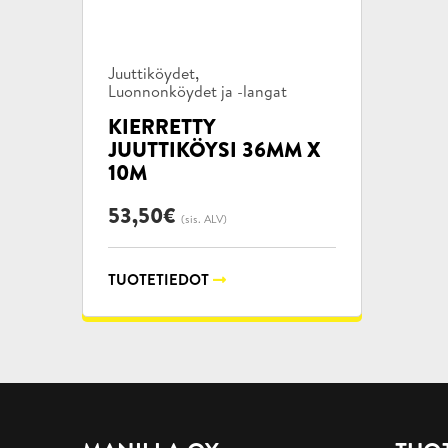
Tuotekategoriat:
,
Juuttiköydet
Luonnonköydet ja -langat
KIERRETTY
JUUTTIKÖYSI 36MM X
10M
53,50
€
(sis. ALV)
TUOTETIEDOT