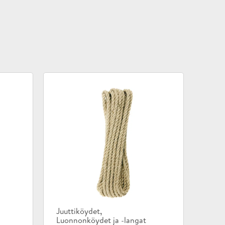
Tuotekategoriat:
,
Juuttiköydet
Luonnonköydet ja -langat