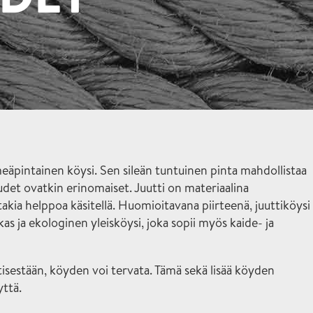
äpintainen köysi. Sen sileän tuntuinen pinta mahdollistaa
udet ovatkin erinomaiset. Juutti on materiaalina
akia helppoa käsitellä. Huomioitavana piirteenä, juuttiköysi
as ja ekologinen yleisköysi, joka sopii myös kaide- ja
isestään, köyden voi tervata. Tämä sekä lisää köyden
ttä.