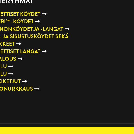
TERYHMÄT
ETTISET KÖYDET
RI™ -KÖYDET
NONKÖYDET JA -LANGAT
- JA SISUSTUSKÖYDET SEKÄ
KKEET
ETTISET LANGAT
TALOUS
ILU
ILU
IKETJUT
TONURKKAUS