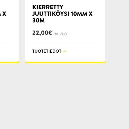
KIERRETTY
 X
JUUTTIKÖYSI 10MM X
30M
22,00
€
(sis. ALV)
TUOTETIEDOT