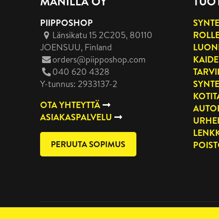
MANILLA OY
TUO
PIIPPOSHOP
SYNTE
Länsikatu 15 2C205, 80110
ROLLE
JOENSUU
, Finland
LUON
orders@piipposhop.com
KAIDE
040 620 4328
TARVI
Y-tunnus: 2933137-2
SYNTE
KOTI
OTA YHTEYTTÄ
AUTO
ASIAKASPALVELU
URHE
LENKK
PERUUTA SOPIMUS
POIS