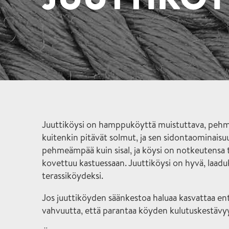
Juuttiköysi on hamppuköyttä muistuttava, pehme
kuitenkin pitävät solmut, ja sen sidontaominaisu
pehmeämpää kuin sisal, ja köysi on notkeutensa t
kovettuu kastuessaan. Juuttiköysi on hyvä, laaduk
terassiköydeksi.
Jos juuttiköyden säänkestoa haluaa kasvattaa ent
vahvuutta, että parantaa köyden kulutuskestävyy