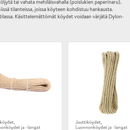
ytä tai vahata mehiläisvahalla (poislukien paperinaru).
iissä tilanteissa, joissa köyteen kohdistuu hankausta.
assa. Käsittelemättömät köydet voidaan värjätä Dylon-
kategoriat:
Tuotekategoriat:
,
,
iköydet
Juuttiköydet
onköydet ja -langat
Luonnonköydet ja -langat