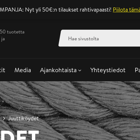
ANJA: Nyt yli 50€:n tilaukset rahtivapaasti!
Asiakaspalvelu ar
Piilota täm
350 tuotetta
Haku:
 ja
tit
Media
Ajankohtaista
Yhteystiedot
P
t
Juuttiköydet
YDET