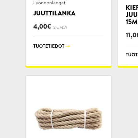
Luonnonlangat
KIE
JUUTTILANKA
JUU
15M
4,00
€
(sis. ALV)
11,0
TUOTETIEDOT
TUOT