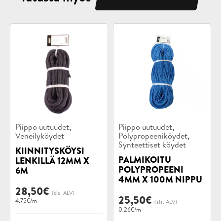
Tuotekategoriat:
Tuotekategoriat:
,
,
Piippo uutuudet
Piippo uutuudet
,
Veneilyköydet
Polypropeeniköydet
Synteettiset köydet
KIINNITYSKÖYSI
PALMIKOITU
LENKILLÄ 12MM X
POLYPROPEENI
6M
4MM X 100M NIPPU
28,50
€
(sis. ALV)
25,50
€
4.75€/m
(sis. ALV)
0.26€/m