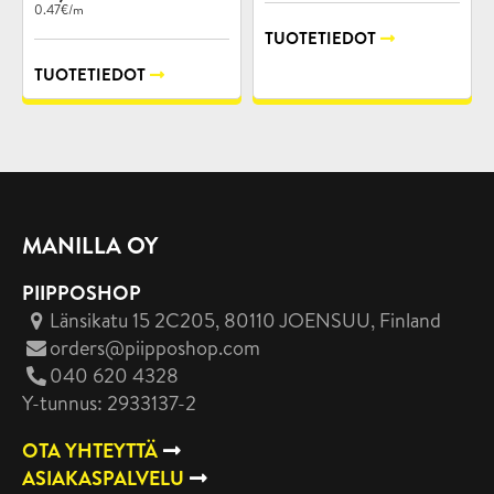
0.47€/m
TUOTETIEDOT
TUOTETIEDOT
MANILLA OY
PIIPPOSHOP
Länsikatu 15 2C205, 80110 JOENSUU
, Finland
orders@piipposhop.com
040 620 4328
Y-tunnus: 2933137-2
OTA YHTEYTTÄ
ASIAKASPALVELU