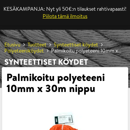
KESÄKAMPANJA: Nyt yli 50€:n tilaukset rahtivapaasti!
VALIKKO
Piilota tämä ilmoitus
Etusivu
Tuotteet
Synteettiset köydet
Polyeteeniköydet
Palmikoitu polyeteeni 10mm x
30m nippu
SYNTEETTISET KÖYDET
Palmikoitu polyeteeni
10mm x 30m nippu