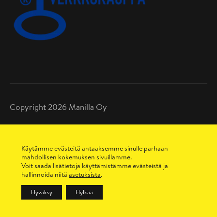
Copyright 2026 Manilla Oy
Tietosuojaseloste
Toimitusehdot
Käytämme evästeitä antaaksemme sinulle parhaan
Maksutavat
mahdollisen kokemuksen sivuillamme.
Sopimusehdot
Voit saada lisätietoja käyttämistämme evästeistä ja
hallinnoida niitä
asetuksista
.
Hyväksy
Hylkää