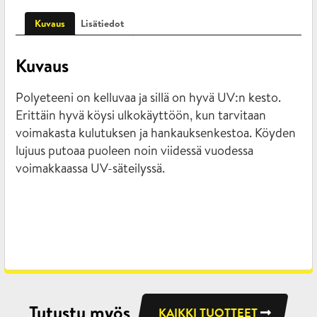
Kuvaus
Lisätiedot
Kuvaus
Polyeteeni on kelluvaa ja sillä on hyvä UV:n kesto.
Erittäin hyvä köysi ulkokäyttöön, kun tarvitaan
voimakasta kulutuksen ja hankauksenkestoa. Köyden
lujuus putoaa puoleen noin viidessä vuodessa
voimakkaassa UV-säteilyssä.
Tutustu myös
KAIKKI TUOTTEET