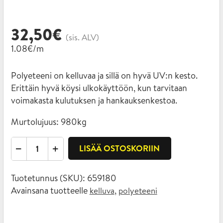
32,50
€
(sis. ALV)
1.08€/m
Polyeteeni on kelluvaa ja sillä on hyvä UV:n kesto.
Erittäin hyvä köysi ulkokäyttöön, kun tarvitaan
voimakasta kulutuksen ja hankauksenkestoa.
Murtolujuus:
980kg
Palmikoitu
LISÄÄ OSTOSKORIIN
polyeteeni
10mm
Tuotetunnus (SKU):
659180
x
Avainsana tuotteelle
,
kelluva
polyeteeni
30m
nippu
määrä