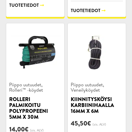
TUOTETIEDOT
TUOTETIEDOT
Tuotekategoriat:
Tuotekategoriat:
,
,
Piippo uutuudet
Piippo uutuudet
Rolleri™ -köydet
Veneilyköydet
ROLLERI
KIINNITYSKÖYSI
PALMIKOITU
KARBIINIHAALLA
POLYPROPEENI
16MM X 6M
5MM X 30M
45,50
€
(sis. ALV)
14,00
€
(sis. ALV)