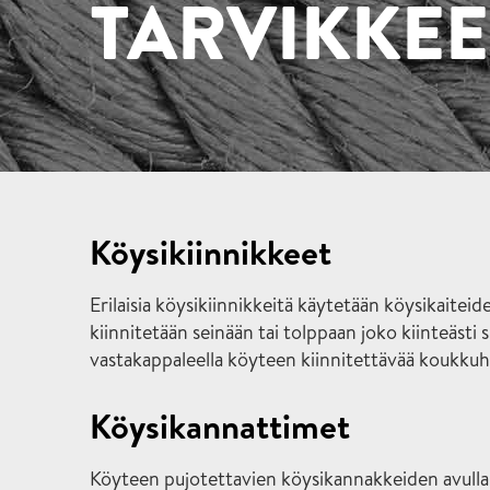
TARVIKKEE
Köysikiinnikkeet
Erilaisia köysikiinnikkeitä käytetään köysikaitei
kiinnitetään seinään tai tolppaan joko kiinteästi
vastakappaleella köyteen kiinnitettävää koukkuha
Köysikannattimet
Köyteen pujotettavien köysikannakkeiden avulla 