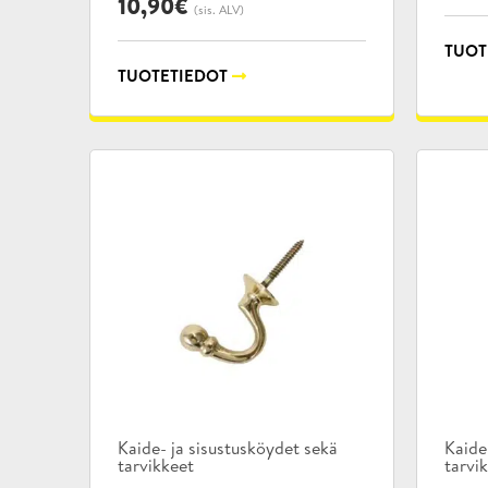
10,90
€
(sis. ALV)
TUOT
TUOTETIEDOT
Tuotekategoriat:
Tuote
Kaide- ja sisustusköydet sekä
Kaide
tarvikkeet
tarvi
,
,