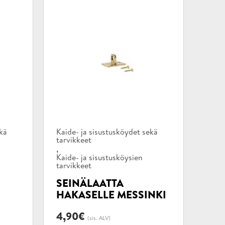
Tuotekategoriat:
ekä
Kaide- ja sisustusköydet sekä
tarvikkeet
,
Kaide- ja sisustusköysien
tarvikkeet
SEINÄLAATTA
HAKASELLE MESSINKI
4,90
€
(sis. ALV)