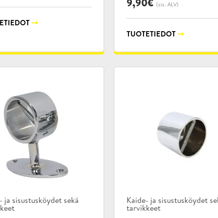
9,90
€
(sis. ALV)
ETIEDOT
TUOTETIEDOT
kategoriat:
Tuotekategoriat:
- ja sisustusköydet sekä
Kaide- ja sisustusköydet s
kkeet
tarvikkeet
,