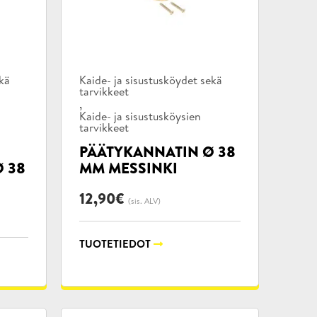
Tuotekategoriat:
ekä
Kaide- ja sisustusköydet sekä
tarvikkeet
,
Kaide- ja sisustusköysien
tarvikkeet
PÄÄTYKANNATIN Ø 38
Ø 38
MM MESSINKI
12,90
€
(sis. ALV)
TUOTETIEDOT