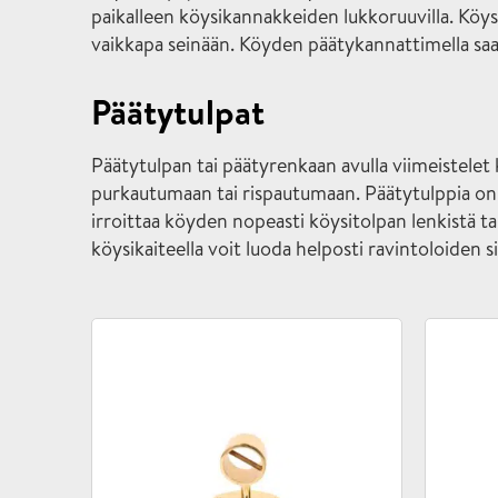
paikalleen köysikannakkeiden lukkoruuvilla. Köys
vaikkapa seinään. Köyden päätykannattimella saat
Päätytulpat
Päätytulpan tai päätyrenkaan avulla viimeistelet k
purkautumaan tai rispautumaan. Päätytulppia on sa
irroittaa köyden nopeasti köysitolpan lenkistä tai
köysikaiteella voit luoda helposti ravintoloiden 