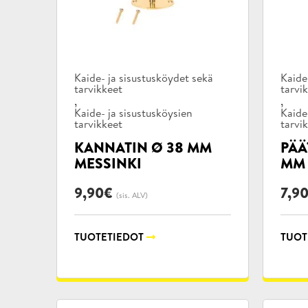
Tuotekategoriat:
Tuote
Kaide- ja sisustusköydet sekä
Kaide
tarvikkeet
tarvi
,
,
Kaide- ja sisustusköysien
Kaide
tarvikkeet
tarvi
KANNATIN Ø 38 MM
PÄÄ
MESSINKI
MM 
9,90
€
7,9
(sis. ALV)
TUOTETIEDOT
TUOT