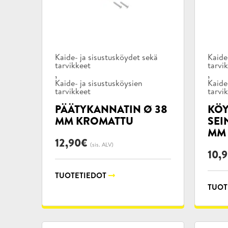
Tuotekategoriat:
Tuote
Kaide- ja sisustusköydet sekä
Kaide
tarvikkeet
tarvi
,
,
Kaide- ja sisustusköysien
Kaide
tarvikkeet
tarvi
PÄÄTYKANNATIN Ø 38
KÖ
MM KROMATTU
SEI
MM
12,90
€
(sis. ALV)
10,
TUOTETIEDOT
TUOT