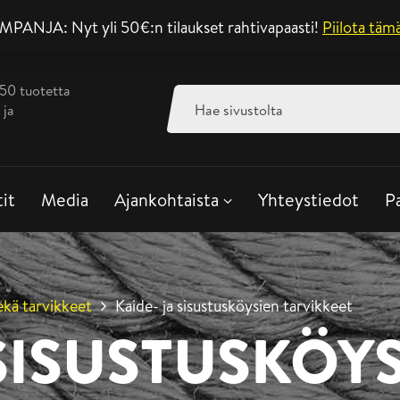
ANJA: Nyt yli 50€:n tilaukset rahtivapaasti!
Asiakaspalvelu ar
Piilota täm
350 tuotetta
Haku:
 ja
tit
Media
Ajankohtaista
Yhteystiedot
P
ekä tarvikkeet
Kaide- ja sisustusköysien tarvikkeet
 SISUSTUSKÖY