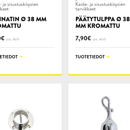
- ja sisustusköysien
Kaide- ja sisustusköysien
kkeet
tarvikkeet
NATIN Ø 38 MM
PÄÄTYTULPPA Ø 38
OMATTU
MM KROMATTU
0
€
7,90
€
(sis. ALV)
(sis. ALV)
ETIEDOT
TUOTETIEDOT