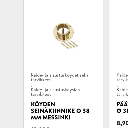
Tuotekategoriat:
Tuote
Kaide- ja sisustusköydet sekä
Kaide
tarvikkeet
tarvi
,
,
Kaide- ja sisustusköysien
Kaide
tarvikkeet
tarvi
KÖYDEN
PÄÄ
SEINÄKIINNIKE Ø 38
Ø 3
MM MESSINKI
8,9