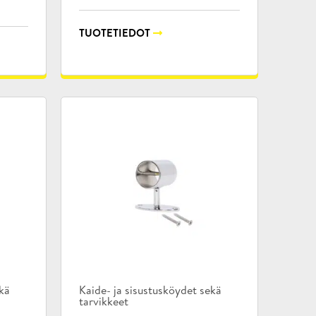
TUOTETIEDOT
Tuotekategoriat:
ekä
Kaide- ja sisustusköydet sekä
tarvikkeet
,