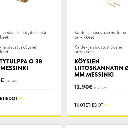
kategoriat:
Tuotekategoriat:
- ja sisustusköydet sekä
Kaide- ja sisustusköydet s
kkeet
tarvikkeet
,
- ja sisustusköysien
Kaide- ja sisustusköysien
kkeet
tarvikkeet
TYTULPPA Ø 38
KÖYSIEN
MESSINKI
LIITOSKANNATIN 
MM MESSINKI
0
€
(sis. ALV)
12,90
€
(sis. ALV)
ETIEDOT
TUOTETIEDOT