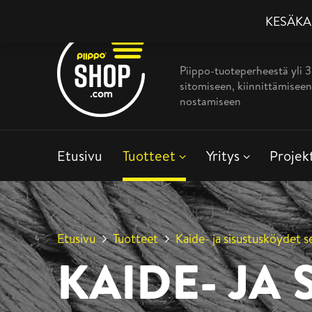
KESÄKAMP
Piippo-tuoteperheestä yli 
sitomiseen, kiinnittämiseen
nostamiseen
Etusivu
Tuotteet
Yritys
Projek
Etusivu
Tuotteet
Kaide- ja sisustusköydet s
KAIDE- JA