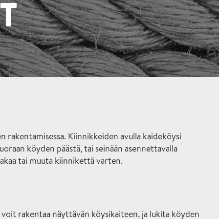
T
den rakentamisessa. Kiinnikkeiden avulla kaideköysi
 suoraan köyden päästä, tai seinään asennettavalla
kaa tai muuta kiinnikettä varten.
voit rakentaa näyttävän köysikaiteen, ja lukita köyden