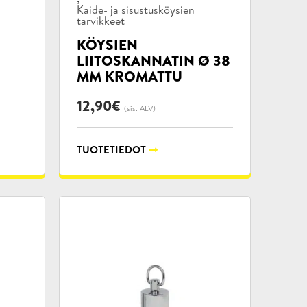
Kaide- ja sisustusköysien
tarvikkeet
KÖYSIEN
LIITOSKANNATIN Ø 38
MM KROMATTU
12,90
€
(sis. ALV)
TUOTETIEDOT