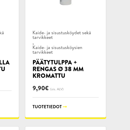
Tuotekategoriat:
ekä
Kaide- ja sisustusköydet sekä
tarvikkeet
,
Kaide- ja sisustusköysien
tarvikkeet
LLA
PÄÄTYTULPPA +
TU
RENGAS Ø 38 MM
KROMATTU
9,90
€
(sis. ALV)
TUOTETIEDOT