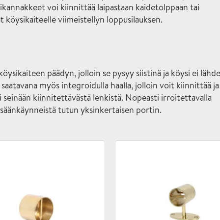
ikannakkeet voi kiinnittää laipastaan kaidetolppaan tai
 köysikaiteelle viimeistellyn loppusilauksen.
öysikaiteen päädyn, jolloin se pysyy siistinä ja köysi ei lähd
atavana myös integroidulla haalla, jolloin voit kiinnittää ja
 seinään kiinnitettävästä lenkistä. Nopeasti irroitettavalla
sisäänkäynneistä tutun yksinkertaisen portin.