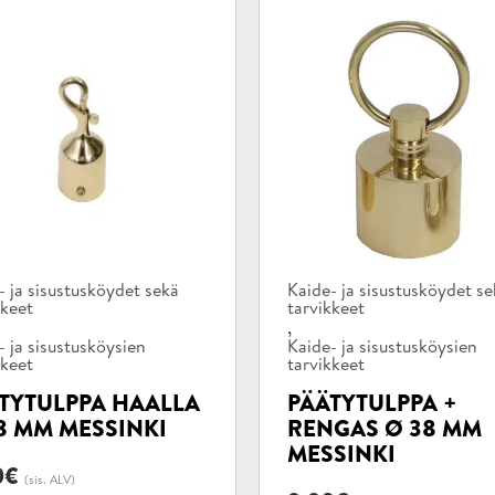
kategoriat:
Tuotekategoriat:
- ja sisustusköydet sekä
Kaide- ja sisustusköydet s
kkeet
tarvikkeet
,
- ja sisustusköysien
Kaide- ja sisustusköysien
kkeet
tarvikkeet
TYTULPPA HAALLA
PÄÄTYTULPPA +
8 MM MESSINKI
RENGAS Ø 38 MM
MESSINKI
0
€
(sis. ALV)