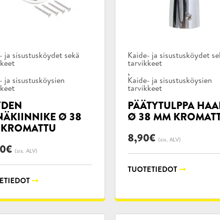
kategoriat:
Tuotekategoriat:
- ja sisustusköydet sekä
Kaide- ja sisustusköydet s
kkeet
tarvikkeet
,
- ja sisustusköysien
Kaide- ja sisustusköysien
kkeet
tarvikkeet
YDEN
PÄÄTYTULPPA HAA
NÄKIINNIKE Ø 38
Ø 38 MM KROMAT
 KROMATTU
8,90
€
(sis. ALV)
90
€
(sis. ALV)
TUOTETIEDOT
ETIEDOT