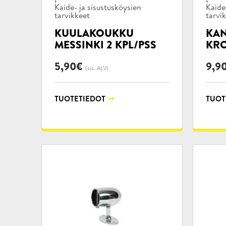
Kaide- ja sisustusköysien
Kaide
tarvikkeet
tarvi
KUULAKOUKKU
KAN
MESSINKI 2 KPL/PSS
KR
5,90
€
9,9
(sis. ALV)
TUOTETIEDOT
TUOT