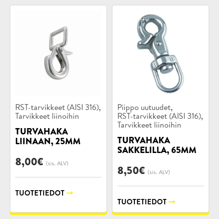
Tuotekategoriat:
Tuotekategoriat:
,
,
RST-tarvikkeet (AISI 316)
Piippo uutuudet
,
Tarvikkeet liinoihin
RST-tarvikkeet (AISI 316)
Tarvikkeet liinoihin
TURVAHAKA
TURVAHAKA
LIINAAN, 25MM
SAKKELILLA, 65MM
8,00
€
(sis. ALV)
8,50
€
(sis. ALV)
TUOTETIEDOT
TUOTETIEDOT