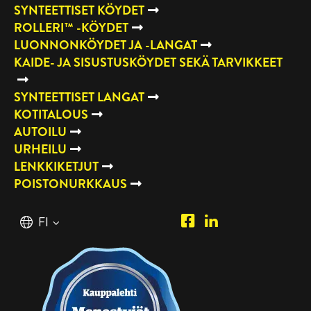
SYNTEETTISET KÖYDET
ROLLERI™ -KÖYDET
LUONNONKÖYDET JA -LANGAT
KAIDE- JA SISUSTUSKÖYDET SEKÄ TARVIKKEET
SYNTEETTISET LANGAT
KOTITALOUS
AUTOILU
URHEILU
LENKKIKETJUT
POISTONURKKAUS
Piipposhop.com
Manilla
Suomi
FI
Facebook
Oy
English
EN
LinkedIn