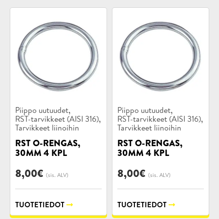
Tuotekategoriat:
Tuotekategoriat:
,
,
Piippo uutuudet
Piippo uutuudet
,
,
RST-tarvikkeet (AISI 316)
RST-tarvikkeet (AISI 316)
Tarvikkeet liinoihin
Tarvikkeet liinoihin
RST O-RENGAS,
RST O-RENGAS,
30MM 4 KPL
30MM 4 KPL
8,00
€
8,00
€
(sis. ALV)
(sis. ALV)
TUOTETIEDOT
TUOTETIEDOT