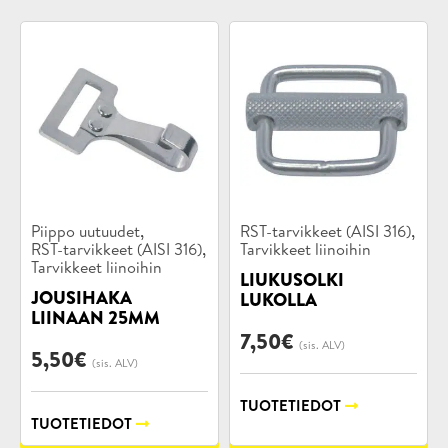
Tuotekategoriat:
Tuotekategoriat:
,
,
Piippo uutuudet
RST-tarvikkeet (AISI 316)
,
RST-tarvikkeet (AISI 316)
Tarvikkeet liinoihin
Tarvikkeet liinoihin
LIUKUSOLKI
JOUSIHAKA
LUKOLLA
LIINAAN 25MM
7,50
€
(sis. ALV)
5,50
€
(sis. ALV)
TUOTETIEDOT
TUOTETIEDOT