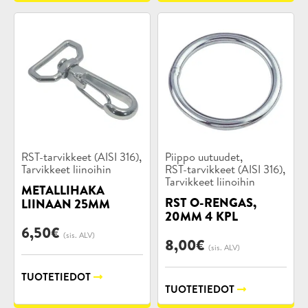
Tuotekategoriat:
Tuotekategoriat:
,
,
RST-tarvikkeet (AISI 316)
Piippo uutuudet
,
Tarvikkeet liinoihin
RST-tarvikkeet (AISI 316)
Tarvikkeet liinoihin
METALLIHAKA
RST O-RENGAS,
LIINAAN 25MM
20MM 4 KPL
6,50
€
(sis. ALV)
8,00
€
(sis. ALV)
TUOTETIEDOT
TUOTETIEDOT