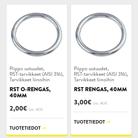
Tuotekategoriat:
Tuotekategoriat:
,
,
Piippo uutuudet
Piippo uutuudet
,
,
RST-tarvikkeet (AISI 316)
RST-tarvikkeet (AISI 316)
Tarvikkeet liinoihin
Tarvikkeet liinoihin
RST O-RENGAS,
RST RENGAS, 40MM
40MM
3,00
€
(sis. ALV)
2,00
€
(sis. ALV)
TUOTETIEDOT
TUOTETIEDOT