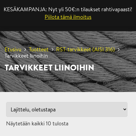
KESÄKAMPANJA: Nyt yli 50€:n tilaukset rahtivapaasti!
VALIKKO
Piilota tämä ilmoitus
Etusivu
Tuotteet
RST-tarvikkeet (AISI 316)
Tarvikkeet liinoihin
TARVIKKEET LIINOIHIN
Näytetään kaikki 10 tulosta