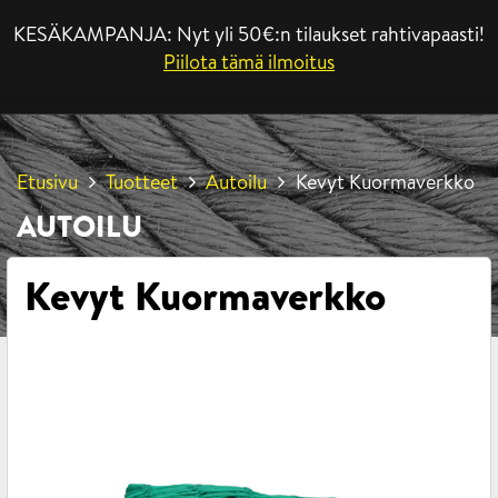
KESÄKAMPANJA: Nyt yli 50€:n tilaukset rahtivapaasti!
VALIKKO
Piilota tämä ilmoitus
Etusivu
Tuotteet
Autoilu
Kevyt Kuormaverkko
AUTOILU
Kevyt Kuormaverkko