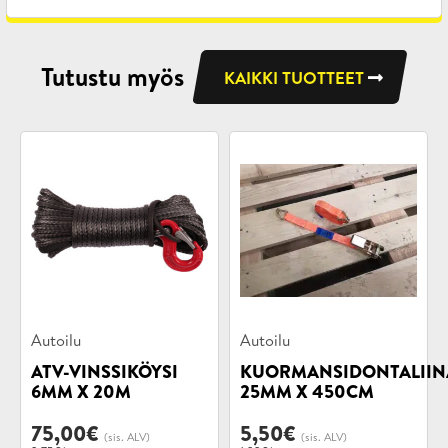
Tutustu myös
KAIKKI TUOTTEET
Tuotekategoriat:
Tuotekategoriat:
Autoilu
Autoilu
ATV-VINSSIKÖYSI
KUORMANSIDONTALIIN
6MM X 20M
25MM X 450CM
75,00
€
5,50
€
(sis. ALV)
(sis. ALV)