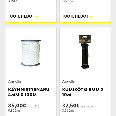
3.75€/m
1.22€/m
TUOTETIEDOT
TUOTETIEDOT
Tuotekategoriat:
Tuotekategoriat:
Autoilu
Autoilu
KÄYNNISTYSNARU
KUMIKÖYSI 8MM X
4MM X 100M
10M
85,00
€
32,50
€
(sis. ALV)
(sis. ALV)
0.85€/m
3.25€/m