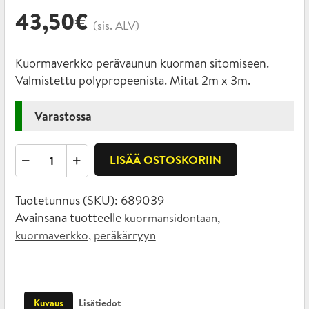
43,50
€
(sis. ALV)
Kuormaverkko perävaunun kuorman sitomiseen.
Valmistettu polypropeenista. Mitat 2m x 3m.
Varastossa
Kevyt
LISÄÄ OSTOSKORIIN
Kuormaverkko
määrä
Tuotetunnus (SKU):
689039
Avainsana tuotteelle
,
kuormansidontaan
,
kuormaverkko
peräkärryyn
Kuvaus
Lisätiedot