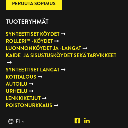
PERUUTA SOPIMUS
TUOTERYHMÄT
SYNTEETTISET KÖYDET
ROLLERI™ -KÖYDET
LUONNONKÖYDET JA -LANGAT
KAIDE- JA SISUSTUSKÖYDET SEKÄ TARVIKKEET
SYNTEETTISET LANGAT
KOTITALOUS
AUTOILU
URHEILU
LENKKIKETJUT
POISTONURKKAUS
Piipposhop.com
Manilla
Suomi
FI