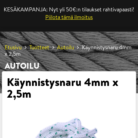
KESÄKAMPANJA: Nyt yli 50€:n tilaukset rahtivapaasti!
VALIKKO
Piilota tämä ilmoitus
Etusivu
Tuotteet
Autoilu
Käynnistysnaru 4mm
x 2,5m
AUTOILU
Käynnistysnaru 4mm x
2,5m