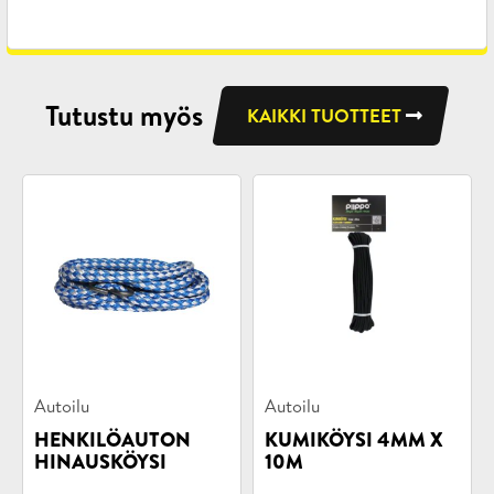
Tutustu myös
KAIKKI TUOTTEET
Tuotekategoriat:
Tuotekategoriat:
Autoilu
Autoilu
HENKILÖAUTON
KUMIKÖYSI 4MM X
HINAUSKÖYSI
10M