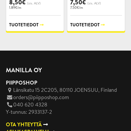
8,50
€
7,50
€
(sis. ALV)
(sis. ALV)
1.89€/m
7.50€/m
TUOTETIEDOT
TUOTETIEDOT
MANILLA OY
PIIPPOSHOP
Länsikatu 15 2C205, 80110 JOENSUU
, Finland
orders@piipposhop.com
040 620 4328
Y-tunnus: 2933137-2
OTA YHTEYTTÄ