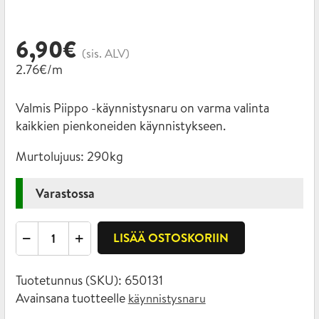
6,90
€
(sis. ALV)
2.76€/m
Valmis Piippo -käynnistysnaru on varma valinta
kaikkien pienkoneiden käynnistykseen.
Murtolujuus:
290kg
Varastossa
Käynnistysnaru
LISÄÄ OSTOSKORIIN
4mm
x
Tuotetunnus (SKU):
650131
2,5m
Avainsana tuotteelle
käynnistysnaru
määrä