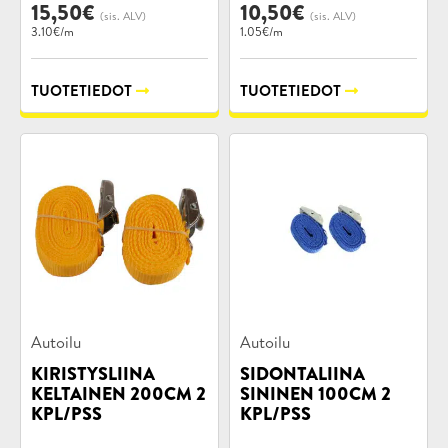
15,50
€
10,50
€
(sis. ALV)
(sis. ALV)
3.10€/m
1.05€/m
TUOTETIEDOT
TUOTETIEDOT
Tuotekategoriat:
Tuotekategoriat:
Autoilu
Autoilu
KIRISTYSLIINA
SIDONTALIINA
KELTAINEN 200CM 2
SININEN 100CM 2
KPL/PSS
KPL/PSS