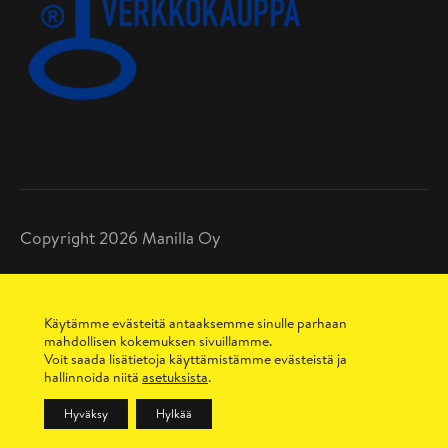
Copyright 2026 Manilla Oy
Tietosuojaseloste
Toimitusehdot
Käytämme evästeitä antaaksemme sinulle parhaan
Maksutavat
mahdollisen kokemuksen sivuillamme.
Sopimusehdot
Voit saada lisätietoja käyttämistämme evästeistä ja
hallinnoida niitä
asetuksista
.
Hyväksy
Hylkää