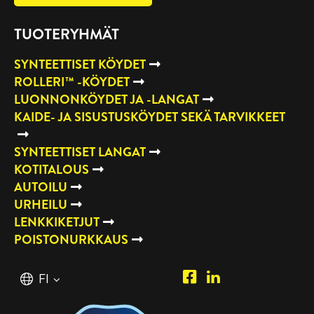
TUOTERYHMÄT
SYNTEETTISET KÖYDET
ROLLERI™ -KÖYDET
LUONNONKÖYDET JA -LANGAT
KAIDE- JA SISUSTUSKÖYDET SEKÄ TARVIKKEET
SYNTEETTISET LANGAT
KOTITALOUS
AUTOILU
URHEILU
LENKKIKETJUT
POISTONURKKAUS
Piipposhop.com
Manilla
Suomi
FI
Facebook
Oy
English
EN