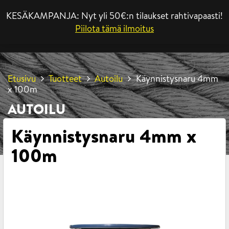
KESÄKAMPANJA: Nyt yli 50€:n tilaukset rahtivapaasti!
VALIKKO
Piilota tämä ilmoitus
Etusivu
Tuotteet
Autoilu
Käynnistysnaru 4mm
x 100m
AUTOILU
Käynnistysnaru 4mm x
100m