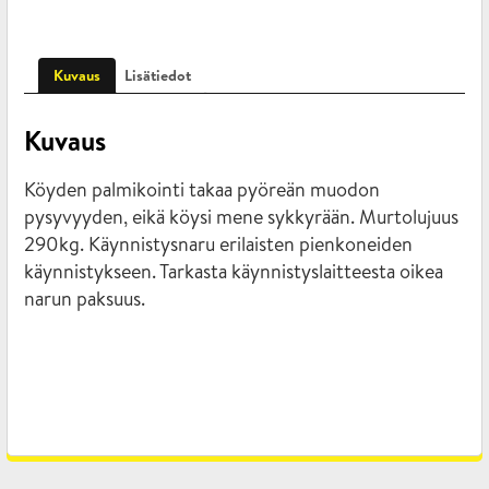
Kuvaus
Lisätiedot
Kuvaus
Köyden palmikointi takaa pyöreän muodon
pysyvyyden, eikä köysi mene sykkyrään. Murtolujuus
290kg. Käynnistysnaru erilaisten pienkoneiden
käynnistykseen. Tarkasta käynnistyslaitteesta oikea
narun paksuus.