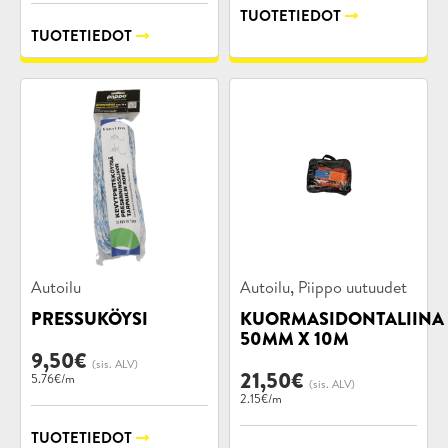
TUOTETIEDOT
TUOTETIEDOT
Tuotekategoriat:
Tuotekategoriat:
,
Autoilu
Autoilu
Piippo uutuudet
PRESSUKÖYSI
KUORMASIDONTALIINA
50MM X 10M
9,50
€
(sis. ALV)
21,50
€
5.76€/m
(sis. ALV)
2.15€/m
TUOTETIEDOT