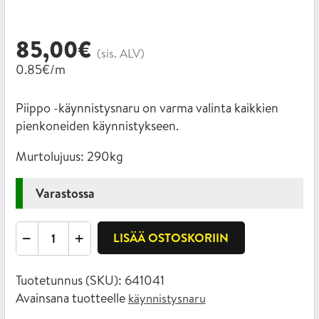
85,00
€
(sis. ALV)
0.85€/m
Piippo -käynnistysnaru on varma valinta kaikkien
pienkoneiden käynnistykseen.
Murtolujuus:
290kg
Varastossa
Käynnistysnaru
LISÄÄ OSTOSKORIIN
4mm
x
Tuotetunnus (SKU):
641041
100m
Avainsana tuotteelle
käynnistysnaru
määrä