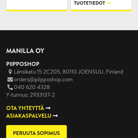
TUOTETIEDOT
MANILLA OY
PIIPPOSHOP
Länsikatu 15 2C205, 80110 JOENSUU
, Finland
orders@piipposhop.com
040 620 4328
Y-tunnus: 2933137-2
OTA YHTEYTTÄ
ASIAKASPALVELU
PERUUTA SOPIMUS