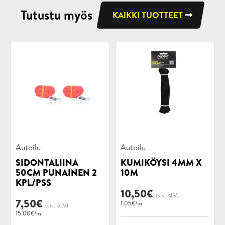
Tutustu myös
KAIKKI TUOTTEET
Tuotekategoriat:
Tuotekategoriat:
Autoilu
Autoilu
SIDONTALIINA
KUMIKÖYSI 4MM X
50CM PUNAINEN 2
10M
KPL/PSS
10,50
€
(sis. ALV)
7,50
€
1.05€/m
(sis. ALV)
15.00€/m