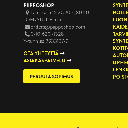
PIIPPOSHOP
SYNTE
Länsikatu 15 2C205, 80110
ROLLE
JOENSUU
, Finland
LUON
orders@piipposhop.com
KAIDE
040 620 4328
TARVI
Y-tunnus: 2933137-2
SYNTE
KOTI
OTA YHTEYTTÄ
AUTO
ASIAKASPALVELU
URHE
LENKK
PERUUTA SOPIMUS
POIS
Tietosuojaseloste
Copyright 2026 Manilla Oy