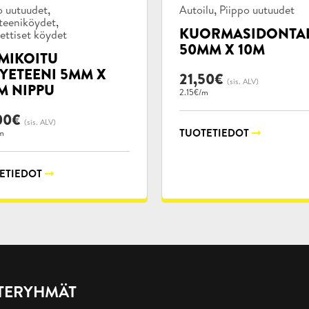
kategoriat:
Tuotekategoriat:
,
,
o uutuudet
Autoilu
Piippo uutuudet
,
teeniköydet
KUORMASIDONTAL
ettiset köydet
50MM X 10M
MIKOITU
YETEENI 5MM X
21,50
€
(sis. ALV)
M NIPPU
2.15€/m
00
€
(sis. ALV)
TUOTETIEDOT
m
ETIEDOT
TERYHMÄT