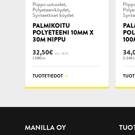
Tuotekategoriat:
Tuote
,
Piippo uutuudet
Piipp
,
Polyeteeniköydet
Polye
Synteettiset köydet
Synte
PALMIKOITU
PAL
POLYETEENI 10MM X
POL
30M NIPPU
100
32,50
€
34,
(sis. ALV)
1.08€/m
0.34€/
TUOTETIEDOT
TUOT
MANILLA OY
TUO