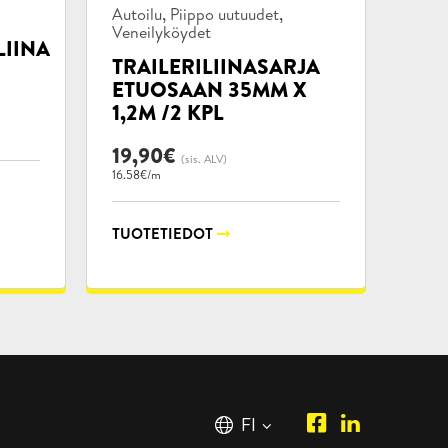
Tuotekategoriat:
,
,
Autoilu
Piippo uutuudet
Veneilyköydet
IINA
TRAILERILIINASARJA
ETUOSAAN 35MM X
1,2M /2 KPL
19,90
€
(sis. ALV)
16.58€/m
TUOTETIEDOT
Piipposhop.co
Manilla
Suomi
FI