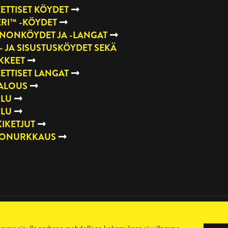
ETTISET KÖYDET
RI™ -KÖYDET
NONKÖYDET JA -LANGAT
- JA SISUSTUSKÖYDET SEKÄ
KKEET
ETTISET LANGAT
TALOUS
ILU
ILU
IKETJUT
TONURKKAUS
Toimitusehdot
Maksutavat
Sopimusehdot