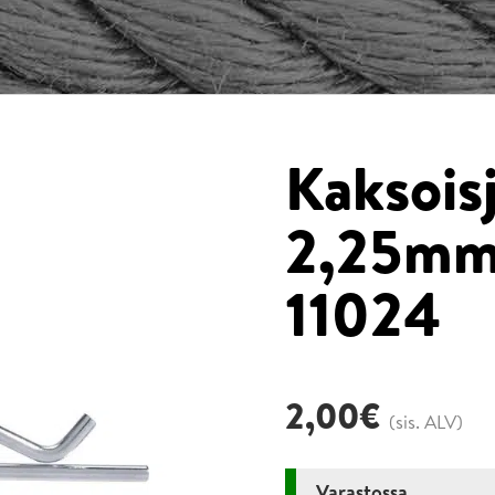
Kaksois
2,25mm,
11024
2,00
€
(sis. ALV)
Varastossa