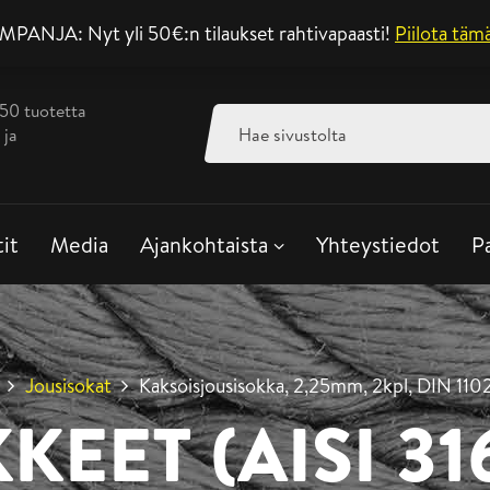
ANJA: Nyt yli 50€:n tilaukset rahtivapaasti!
Asiakaspalvelu ar
Piilota täm
350 tuotetta
Haku:
 ja
tit
Media
Ajankohtaista
Yhteystiedot
P
Jousisokat
Kaksoisjousisokka, 2,25mm, 2kpl, D
KEET (AISI 31