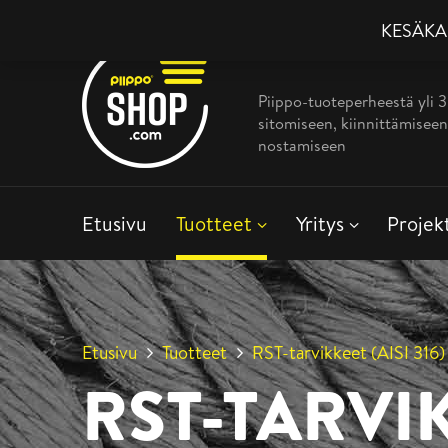
KESÄKAMP
Piippo-tuoteperheestä yli 
sitomiseen, kiinnittämiseen
nostamiseen
Etusivu
Tuotteet
Yritys
Projek
Etusivu
Tuotteet
RST-tarvikkeet (AISI 316)
RST-TARVIK