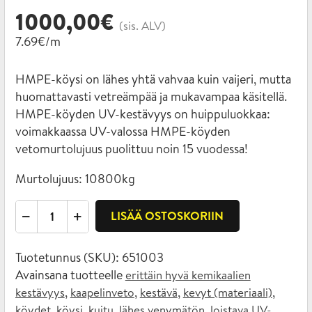
1000,00
€
(sis. ALV)
7.69€/m
HMPE-köysi on lähes yhtä vahvaa kuin vaijeri, mutta
huomattavasti vetreämpää ja mukavampaa käsitellä.
HMPE-köyden UV-kestävyys on huippuluokkaa:
voimakkaassa UV-valossa HMPE-köyden
vetomurtolujuus puolittuu noin 15 vuodessa!
Murtolujuus:
10800kg
HMPE
LISÄÄ OSTOSKORIIN
-
10mm
Tuotetunnus (SKU):
651003
x
Avainsana tuotteelle
erittäin hyvä kemikaalien
130m
,
,
,
,
kestävyys
kaapelinveto
kestävä
kevyt (materiaali)
määrä
,
,
,
,
köydet
köysi
kuitu
lähes venymätön
loistava UV-