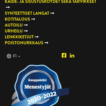
KAIDE- JA SISUSTUSKÖYDET SEKÄ TARVIKKEET
SYNTEETTISET LANGAT
KOTITALOUS
AUTOILU
URHEILU
LENKKIKETJUT
POISTONURKKAUS
Piipposhop.com
Manilla
Suomi
FI
Facebook
Oy
English
EN
LinkedIn