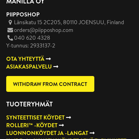
MANILLA OY
PIIPPOSHOP
Länsikatu 15 2C205, 80110 JOENSUU
, Finland
orders@piipposhop.com
040 620 4328
Y-tunnus: 2933137-2
OTA YHTEYTTÄ
ASIAKASPALVELU
WITHDRAW FROM CONTRACT
TUOTERYHMÄT
SYNTEETTISET KÖYDET
ROLLERI™ -KÖYDET
LUONNONKÖYDET JA -LANGAT