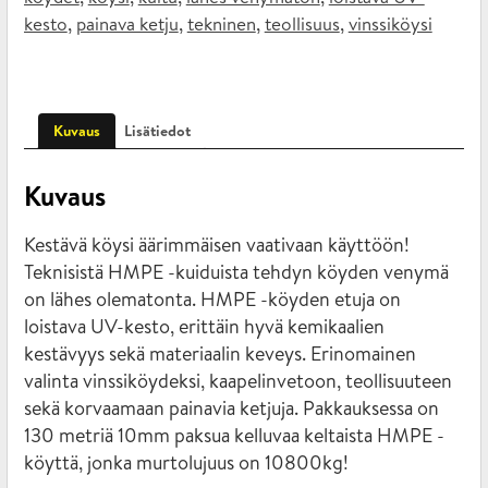
,
,
,
,
kesto
painava ketju
tekninen
teollisuus
vinssiköysi
Kuvaus
Lisätiedot
Kuvaus
Kestävä köysi äärimmäisen vaativaan käyttöön!
Teknisistä HMPE -kuiduista tehdyn köyden venymä
on lähes olematonta. HMPE -köyden etuja on
loistava UV-kesto, erittäin hyvä kemikaalien
kestävyys sekä materiaalin keveys. Erinomainen
valinta vinssiköydeksi, kaapelinvetoon, teollisuuteen
sekä korvaamaan painavia ketjuja. Pakkauksessa on
130 metriä 10mm paksua kelluvaa keltaista HMPE -
köyttä, jonka murtolujuus on 10800kg!