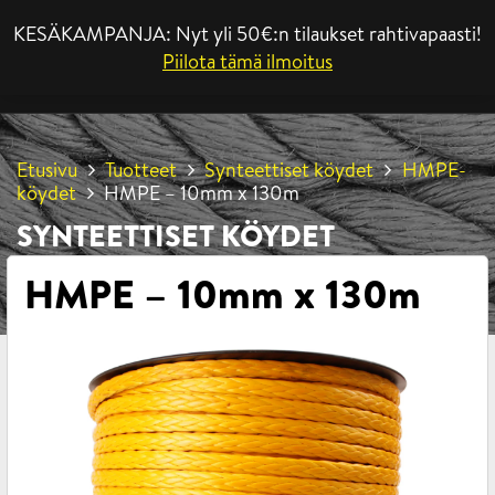
KESÄKAMPANJA: Nyt yli 50€:n tilaukset rahtivapaasti!
VALIKKO
Piilota tämä ilmoitus
Etusivu
Tuotteet
Synteettiset köydet
HMPE-
köydet
HMPE – 10mm x 130m
SYNTEETTISET KÖYDET
HMPE – 10mm x 130m