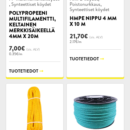
,
,
Synteettiset köydet
Poistonurkkaus
Synteettiset köydet
POLYPROPEENI
HMPE NIPPU 4 MM
MULTIFILAMENTTI,
X 10 M
KELTAINEN
MERKKISÄIKEELLÄ
21,70
€
4MM X 20M
(sis. ALV)
2.17€/m
7,00
€
(sis. ALV)
0.35€/m
TUOTETIEDOT
TUOTETIEDOT