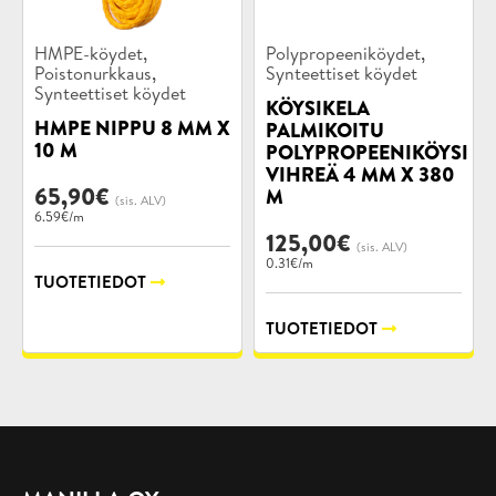
Tuotekategoriat:
Tuotekategoriat:
,
,
HMPE-köydet
Polypropeeniköydet
,
Poistonurkkaus
Synteettiset köydet
Synteettiset köydet
KÖYSIKELA
HMPE NIPPU 8 MM X
PALMIKOITU
10 M
POLYPROPEENIKÖYSI
VIHREÄ 4 MM X 380
65,90
€
M
(sis. ALV)
6.59€/m
125,00
€
(sis. ALV)
0.31€/m
TUOTETIEDOT
TUOTETIEDOT