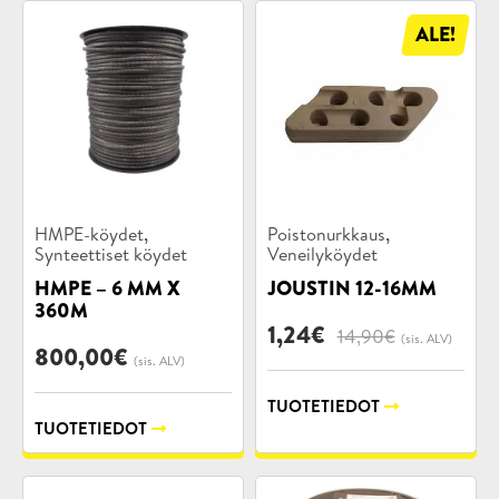
ALE!
Tuotekategoriat:
Tuotekategoriat:
,
,
HMPE-köydet
Poistonurkkaus
Synteettiset köydet
Veneilyköydet
HMPE – 6 MM X
JOUSTIN 12-16MM
360M
Alkuperä
Nykyinen
1,24
€
14,90
€
(sis. ALV)
800,00
€
hinta
hinta
(sis. ALV)
oli:
on:
14,90€.
1,24€.
TUOTETIEDOT
TUOTETIEDOT