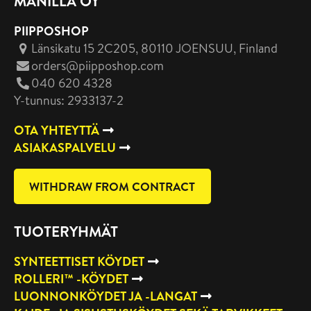
MANILLA OY
PIIPPOSHOP
Länsikatu 15 2C205, 80110 JOENSUU
, Finland
orders@piipposhop.com
040 620 4328
Y-tunnus: 2933137-2
OTA YHTEYTTÄ
ASIAKASPALVELU
WITHDRAW FROM CONTRACT
TUOTERYHMÄT
SYNTEETTISET KÖYDET
ROLLERI™ -KÖYDET
LUONNONKÖYDET JA -LANGAT