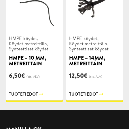
Tuotekategoriat:
Tuotekategoriat:
,
,
HMPE-köydet
HMPE-köydet
,
,
Köydet metreittäin
Köydet metreittäin
Synteettiset köydet
Synteettiset köydet
HMPE – 10 MM,
HMPE – 14MM,
METREITTÄIN
METREITTÄIN
6,50
€
12,50
€
(sis. ALV)
(sis. ALV)
TUOTETIEDOT
TUOTETIEDOT