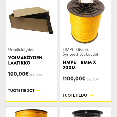
Tuotekategoriat:
Tuotekategoriat:
,
Urheiluköydet
HMPE-köydet
Synteettiset köydet
VOIMAKÖYDEN
HMPE – 8MM X
LAATIKKO
200M
100,00
€
(sis. ALV)
1100,00
€
(sis. ALV)
TUOTETIEDOT
TUOTETIEDOT