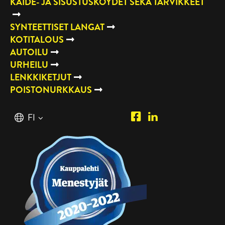
KAIDE- JA SISUSTUSKÖYDET SEKÄ TARVIKKEET
SYNTEETTISET LANGAT
KOTITALOUS
AUTOILU
URHEILU
LENKKIKETJUT
POISTONURKKAUS
Piipposhop.com
Manilla
Suomi
FI
Facebook
Oy
English
EN
LinkedIn