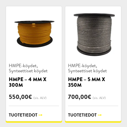
Tuotekategoriat:
Tuotekategoriat:
,
,
HMPE-köydet
HMPE-köydet
Synteettiset köydet
Synteettiset köydet
HMPE – 4 MM X
HMPE – 5 MM X
300M
350M
550,00
€
700,00
€
(sis. ALV)
(sis. ALV)
TUOTETIEDOT
TUOTETIEDOT