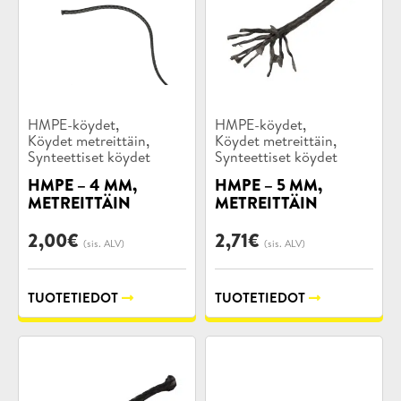
Tuotekategoriat:
Tuotekategoriat:
,
,
HMPE-köydet
HMPE-köydet
,
,
Köydet metreittäin
Köydet metreittäin
Synteettiset köydet
Synteettiset köydet
HMPE – 4 MM,
HMPE – 5 MM,
METREITTÄIN
METREITTÄIN
2,00
€
2,71
€
(sis. ALV)
(sis. ALV)
TUOTETIEDOT
TUOTETIEDOT