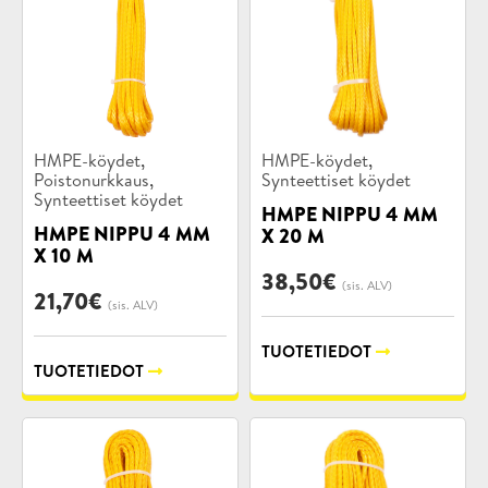
Tuotekategoriat:
Tuotekategoriat:
,
,
HMPE-köydet
HMPE-köydet
,
Poistonurkkaus
Synteettiset köydet
Synteettiset köydet
HMPE NIPPU 4 MM
HMPE NIPPU 4 MM
X 20 M
X 10 M
38,50
€
(sis. ALV)
21,70
€
(sis. ALV)
TUOTETIEDOT
TUOTETIEDOT