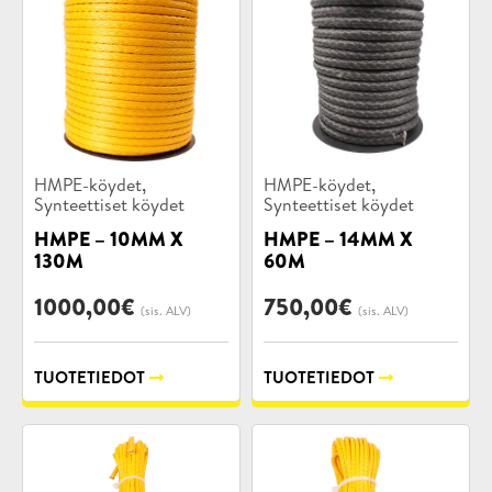
Tuotekategoriat:
Tuotekategoriat:
,
,
HMPE-köydet
HMPE-köydet
Synteettiset köydet
Synteettiset köydet
HMPE – 10MM X
HMPE – 14MM X
130M
60M
1000,00
€
750,00
€
(sis. ALV)
(sis. ALV)
TUOTETIEDOT
TUOTETIEDOT