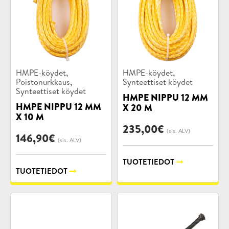
Tuotekategoriat:
Tuotekategoriat:
,
,
HMPE-köydet
HMPE-köydet
,
Poistonurkkaus
Synteettiset köydet
Synteettiset köydet
HMPE NIPPU 12 MM
HMPE NIPPU 12 MM
X 20 M
X 10 M
235,00
€
(sis. ALV)
146,90
€
(sis. ALV)
TUOTETIEDOT
TUOTETIEDOT