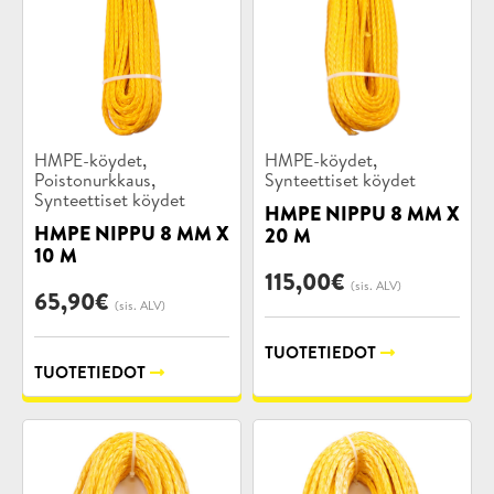
Tuotekategoriat:
Tuotekategoriat:
,
,
HMPE-köydet
HMPE-köydet
,
Poistonurkkaus
Synteettiset köydet
Synteettiset köydet
HMPE NIPPU 8 MM X
HMPE NIPPU 8 MM X
20 M
10 M
115,00
€
(sis. ALV)
65,90
€
(sis. ALV)
TUOTETIEDOT
TUOTETIEDOT