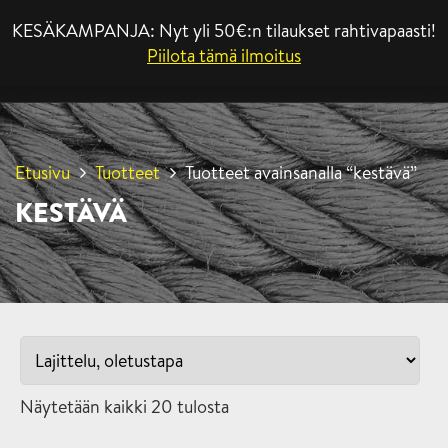
KESÄKAMPANJA: Nyt yli 50€:n tilaukset rahtivapaasti!
VALIKKO
Piilota tämä ilmoitus
Etusivu
Tuotteet
Tuotteet avainsanalla “kestävä”
KESTÄVÄ
Näytetään kaikki 20 tulosta