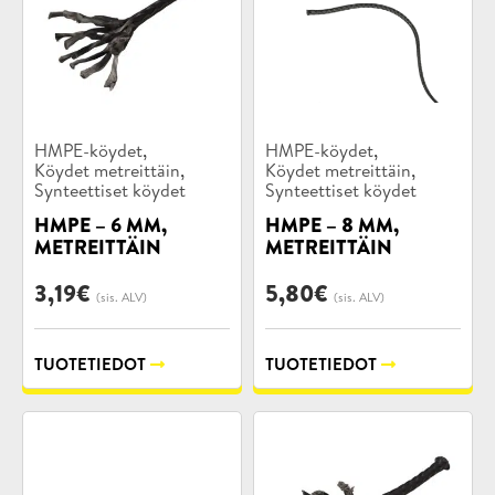
Tuotekategoriat:
Tuotekategoriat:
,
,
HMPE-köydet
HMPE-köydet
,
,
Köydet metreittäin
Köydet metreittäin
Synteettiset köydet
Synteettiset köydet
HMPE – 6 MM,
HMPE – 8 MM,
METREITTÄIN
METREITTÄIN
3,19
€
5,80
€
(sis. ALV)
(sis. ALV)
TUOTETIEDOT
TUOTETIEDOT