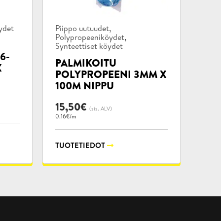
Tuotekategoriat:
,
ydet
Piippo uutuudet
,
Polypropeeniköydet
Synteettiset köydet
6-
PALMIKOITU
X
POLYPROPEENI 3MM X
100M NIPPU
15,50
€
(sis. ALV)
0.16€/m
TUOTETIEDOT