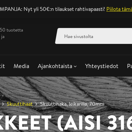
ANJA: Nyt yli 50€:n tilaukset rahtivapaasti!
Asiakaspalvelu ar
Piilota täm
350 tuotetta
Haku:
 ja
tit
Media
Ajankohtaista
Yhteystiedot
P
Skuuttihaat
Skuuttihaka, leikarilla, 70mm
KEET (AISI 31