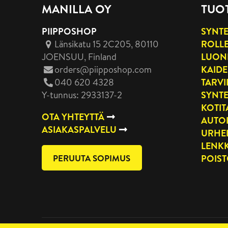
MANILLA OY
TUO
PIIPPOSHOP
SYNTE
Länsikatu 15 2C205, 80110
ROLLE
JOENSUU
, Finland
LUON
orders@piipposhop.com
KAIDE
040 620 4328
TARVI
Y-tunnus: 2933137-2
SYNTE
KOTI
OTA YHTEYTTÄ
AUTO
ASIAKASPALVELU
URHE
LENKK
PERUUTA SOPIMUS
POIS