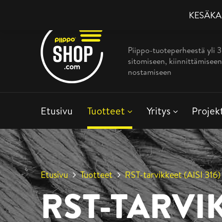
KESÄKAMP
Piippo-tuoteperheestä yli 
sitomiseen, kiinnittämiseen
nostamiseen
Etusivu
Tuotteet
Yritys
Projek
Etusivu
Tuotteet
RST-tarvikkeet (AISI 316)
RST-TARVIK