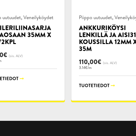
kategoriat:
Tuotekategoriat:
,
,
o uutuudet
Veneilyköydet
Piippo uutuudet
Veneilykö
ILERILIINASARJA
ANKKURIKÖYSI
AOSAAN 35MM X
LENKILLÄ JA AISI31
/2KPL
KOUSSILLA 12MM 
35M
90
€
(sis. ALV)
110,00
€
m
(sis. ALV)
3.14€/m
ETIEDOT
TUOTETIEDOT