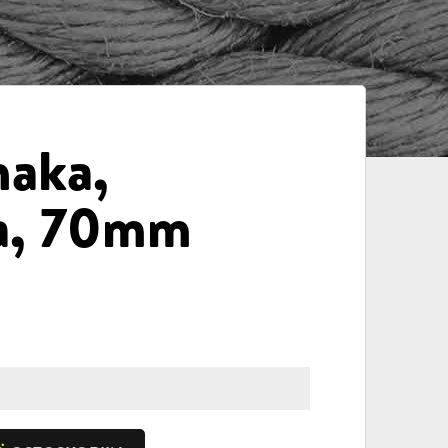
haka,
lla, 70mm