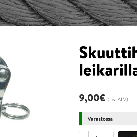
Skuutti
leikari
9,00
€
(sis. ALV)
Varastossa
Skuuttihaka,