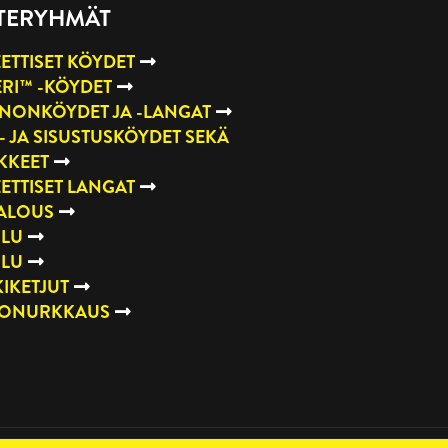
TERYHMÄT
ETTISET KÖYDET
RI™ -KÖYDET
NONKÖYDET JA -LANGAT
- JA SISUSTUSKÖYDET SEKÄ
KKEET
ETTISET LANGAT
TALOUS
ILU
ILU
IKETJUT
TONURKKAUS