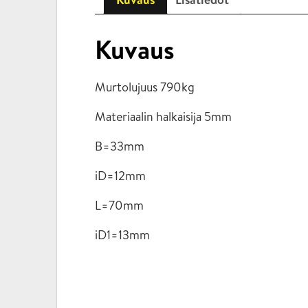
Kuvaus
Murtolujuus 790kg
Materiaalin halkaisija 5mm
B=33mm
iD=12mm
L=70mm
iD1=13mm