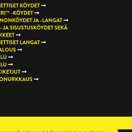
ETTISET KÖYDET
RI™ -KÖYDET
NONKÖYDET JA -LANGAT
- JA SISUSTUSKÖYDET SEKÄ
KKEET
ETTISET LANGAT
TALOUS
ILU
ILU
IKETJUT
TONURKKAUS
Toimitusehdot
Maksutavat
Sopimusehdot