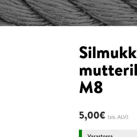
Silmukk
mutteril
M8
5,00
€
(sis. ALV)
Varastossa