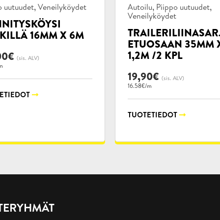
kategoriat:
Tuotekategoriat:
,
,
,
o uutuudet
Veneilyköydet
Autoilu
Piippo uutuudet
Veneilyköydet
NNITYSKÖYSI
TRAILERILIINASAR
KILLÄ 16MM X 6M
ETUOSAAN 35MM 
1,2M /2 KPL
00
€
(sis. ALV)
m
19,90
€
(sis. ALV)
16.58€/m
ETIEDOT
TUOTETIEDOT
TERYHMÄT