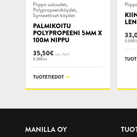
Tuotekategoriat:
Tuote
,
Piippo uutuudet
Piipp
,
Polypropeeniköydet
KII
Synteettiset köydet
LEN
PALMIKOITU
POLYPROPEENI 5MM X
33,
100M NIPPU
5.50€/
35,50
€
(sis. ALV)
TUOT
0.36€/m
TUOTETIEDOT
MANILLA OY
TUO