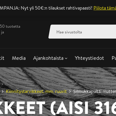
ANJA: Nyt yli 50€:n tilaukset rahtivapaasti!
Asiakaspalvelu ar
Piilota täm
350 tuotetta
Haku:
 ja
tit
Media
Ajankohtaista
Yhteystiedot
P
Kiinnitystarvikkeet, mm. ruuvit
Silmukkapultti mutteri
KEET (AISI 31