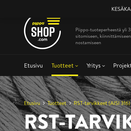
KESÄKAMP
Piippo-tuoteperheestä yli 
sitomiseen, kiinnittämiseen
nostamiseen
Etusivu
Tuotteet
Yritys
Projek
Etusivu
Tuotteet
RST-tarvikkeet (AISI 316)
RST-TARVIK