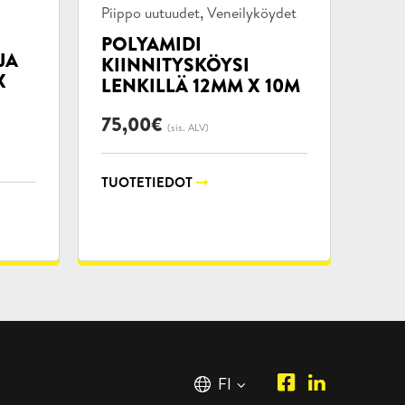
Tuotekategoriat:
,
Piippo uutuudet
Veneilyköydet
POLYAMIDI
JA
KIINNITYSKÖYSI
X
LENKILLÄ 12MM X 10M
75,00
€
(sis. ALV)
TUOTETIEDOT
Piipposhop.co
Manilla
Suomi
FI