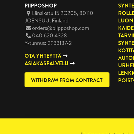
PIIPPOSHOP
SYNTE
Länsikatu 15 2C205, 80110
ROLLE
JOENSUU
, Finland
LUON
orders@piipposhop.com
KAIDE
040 620 4328
TARVI
Y-tunnus: 2933137-2
SYNTE
KOTI
OTA YHTEYTTÄ
AUTO
ASIAKASPALVELU
URHE
LENKK
WITHDRAW FROM CONTRACT
POIS
Tietosuojaseloste
Copyright 2026 Manilla Oy