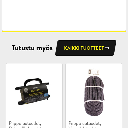
Tutustu myös
KAIKKI TUOTTEET
Tuotekategoriat:
Tuotekategoriat:
,
,
Piippo uutuudet
Piippo uutuudet