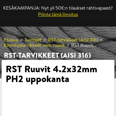
KESÄKAMPANJA: Nyt yli 50€:n tilaukset rahtivapaasti!
VALIKKO
Piilota tämä ilmoitus
Etusivu
Tuotteet
RST-tarvikkeet (AISI 316)
Kiinnitystarvikkeet, mm. ruuvit
RST Ruuvit
4.2x32mm PH2 uppokanta
RST-TARVIKKEET (AISI 316)
RST Ruuvit 4.2x32mm
PH2 uppokanta