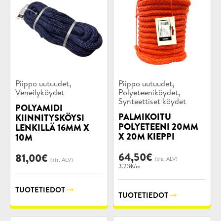
Tuotekategoriat:
Tuotekategoriat:
,
,
Piippo uutuudet
Piippo uutuudet
,
Veneilyköydet
Polyeteeniköydet
Synteettiset köydet
POLYAMIDI
PALMIKOITU
KIINNITYSKÖYSI
POLYETEENI 20MM
LENKILLÄ 16MM X
X 20M KIEPPI
10M
64,50
€
81,00
€
(sis. ALV)
(sis. ALV)
3.23€/m
TUOTETIEDOT
TUOTETIEDOT