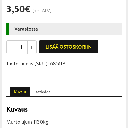
3,50
€
(sis. ALV)
Varastossa
Pikalenkki,
LISÄÄ OSTOSKORIIN
6mm
määrä
Tuotetunnus (SKU):
685118
Kuvaus
Lisätiedot
Kuvaus
Murtolujuus 1130kg