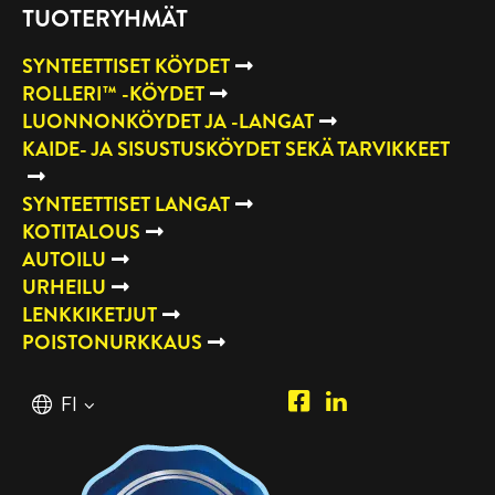
TUOTERYHMÄT
SYNTEETTISET KÖYDET
ROLLERI™ -KÖYDET
LUONNONKÖYDET JA -LANGAT
KAIDE- JA SISUSTUSKÖYDET SEKÄ TARVIKKEET
SYNTEETTISET LANGAT
KOTITALOUS
AUTOILU
URHEILU
LENKKIKETJUT
POISTONURKKAUS
Piipposhop.com
Manilla
Suomi
FI
Facebook
Oy
English
EN
LinkedIn