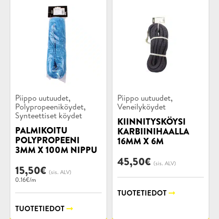
Tuotekategoriat:
Tuotekategoriat:
,
,
Piippo uutuudet
Piippo uutuudet
,
Polypropeeniköydet
Veneilyköydet
Synteettiset köydet
KIINNITYSKÖYSI
PALMIKOITU
KARBIINIHAALLA
POLYPROPEENI
16MM X 6M
3MM X 100M NIPPU
45,50
€
(sis. ALV)
15,50
€
(sis. ALV)
0.16€/m
TUOTETIEDOT
TUOTETIEDOT