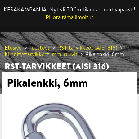
KESÄKAMPANJA: Nyt yli 50€:n tilaukset rahtivapaasti!
VALIKKO
Piilota tämä ilmoitus
Etusivu
Tuotteet
RST-tarvikkeet (AISI 316)
Kiinnitystarvikkeet, mm. ruuvit
Pikalenkki, 6mm
RST-TARVIKKEET (AISI 316)
Pikalenkki, 6mm