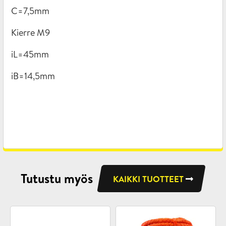
C=7,5mm
Kierre M9
iL=45mm
iB=14,5mm
Tutustu myös
KAIKKI TUOTTEET