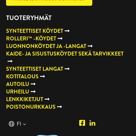
TUOTERYHMÄT
SYNTEETTISET KÖYDET
ROLLERI™ -KÖYDET
LUONNONKÖYDET JA -LANGAT
KAIDE- JA SISUSTUSKÖYDET SEKÄ TARVIKKEET
SYNTEETTISET LANGAT
KOTITALOUS
AUTOILU
URHEILU
LENKKIKETJUT
POISTONURKKAUS
Piipposhop.com
Manilla
Suomi
FI
Facebook
Oy
English
EN