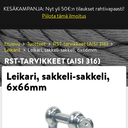
KESÄKAMPANJA: Nyt yli 50€:n tilaukset rahtivapaasti!
VALIKKO
Piilota tämä ilmoitus
Etusivu
Tuotteet
RST-tarvikkeet (AISI 316)
Leikarit
Leikari, sakkeli-sakkeli, 6x66mm
RST-TARVIKKEET (AISI 316)
Leikari, sakkeli-sakkeli,
6x66mm