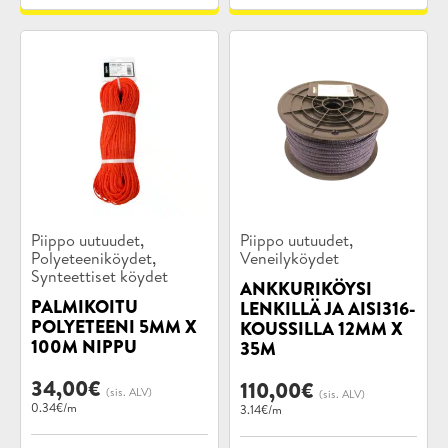
Tuotekategoriat:
Tuotekategoriat:
,
,
Piippo uutuudet
Piippo uutuudet
,
Polyeteeniköydet
Veneilyköydet
Synteettiset köydet
ANKKURIKÖYSI
PALMIKOITU
LENKILLÄ JA AISI316-
POLYETEENI 5MM X
KOUSSILLA 12MM X
100M NIPPU
35M
34,00
€
110,00
€
(sis. ALV)
(sis. ALV)
0.34€/m
3.14€/m