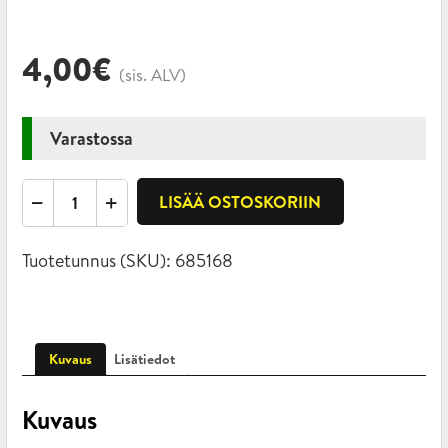
4,00
€
(sis. ALV)
Varastossa
Leikari,
LISÄÄ OSTOSKORIIN
sakkeli-
sakkeli,
Tuotetunnus (SKU):
685168
6x66mm
määrä
Kuvaus
Lisätiedot
Kuvaus