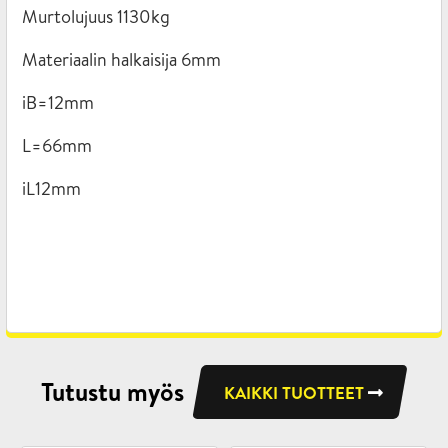
Murtolujuus 1130kg
Materiaalin halkaisija 6mm
iB=12mm
L=66mm
iL12mm
Tutustu myös
KAIKKI TUOTTEET