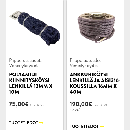
Tuotekategoriat:
Tuotekategoriat:
,
,
Piippo uutuudet
Piippo uutuudet
Veneilyköydet
Veneilyköydet
POLYAMIDI
ANKKURIKÖYSI
KIINNITYSKÖYSI
LENKILLÄ JA AISI316-
LENKILLÄ 12MM X
KOUSSILLA 16MM X
10M
40M
75,00
€
190,00
€
(sis. ALV)
(sis. ALV)
4.75€/m
TUOTETIEDOT
TUOTETIEDOT