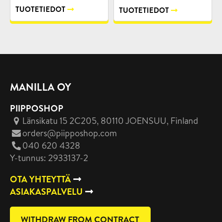
TUOTETIEDOT
TUOTETIEDOT
MANILLA OY
PIIPPOSHOP
Länsikatu 15 2C205, 80110 JOENSUU
, Finland
orders@piipposhop.com
040 620 4328
Y-tunnus: 2933137-2
OTA YHTEYTTÄ
ASIAKASPALVELU
WITHDRAW FROM CONTRACT