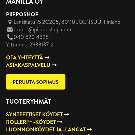
MANILLA OY
PIIPPOSHOP
Länsikatu 15 2C205, 80110 JOENSUU
, Finland
orders@piipposhop.com
040 620 4328
Y-tunnus: 2933137-2
OTA YHTEYTTÄ
ASIAKASPALVELU
PERUUTA SOPIMUS
TUOTERYHMÄT
SYNTEETTISET KÖYDET
ROLLERI™ -KÖYDET
LUONNONKÖYDET JA -LANGAT