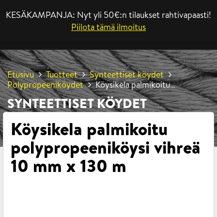
KESÄKAMPANJA: Nyt yli 50€:n tilaukset rahtivapaasti!
VALIKKO
Piilota tämä ilmoitus
Etusivu
Tuotteet
Synteettiset köydet
Polypropeeniköydet
Köysikela palmikoitu
polypropeeniköysi vihreä 10 mm x 130 m
SYNTEETTISET KÖYDET
Köysikela palmikoitu
polypropeeniköysi vihreä
10 mm x 130 m