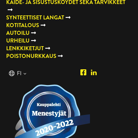
KAIDE- JA SISUSTUSKÖYDET SEKÄ TARVIKKEET
SYNTEETTISET LANGAT
KOTITALOUS
AUTOILU
URHEILU
LENKKIKETJUT
POISTONURKKAUS
Piipposhop.com
Manilla
Suomi
FI
Facebook
Oy
English
EN
LinkedIn