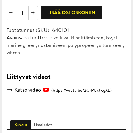
Köysikela
LISÄÄ OSTOSKORIIN
palmikoitu
polypropeeniköysi
Tuotetunnus (SKU):
640101
vihreä
Avainsana tuotteelle
,
,
,
kelluva
kiinnittämiseen
köysi
10
,
,
,
,
marine green
nostamiseen
polypropeeni
sitomiseen
mm
vihreä
x
130
m
Liittyvät videot
määrä
Katso video
(https://youtu.be/2CrPUrJKgXE)
Kuvaus
Lisätiedot