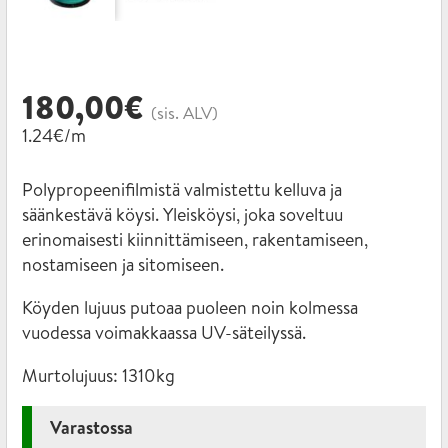
180,00
€
(sis. ALV)
1.24€/m
Polypropeenifilmistä valmistettu kelluva ja
säänkestävä köysi. Yleisköysi, joka soveltuu
erinomaisesti kiinnittämiseen, rakentamiseen,
nostamiseen ja sitomiseen.
Köyden lujuus putoaa puoleen noin kolmessa
vuodessa voimakkaassa UV-säteilyssä.
Murtolujuus:
1310kg
Varastossa