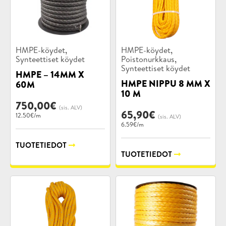
Tuotekategoriat:
Tuotekategoriat:
,
,
HMPE-köydet
HMPE-köydet
,
Synteettiset köydet
Poistonurkkaus
Synteettiset köydet
HMPE – 14MM X
HMPE NIPPU 8 MM X
60M
10 M
750,00
€
(sis. ALV)
65,90
€
12.50€/m
(sis. ALV)
6.59€/m
TUOTETIEDOT
TUOTETIEDOT