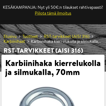
KESÄKAMPANJA: Nyt yli 50€:n tilaukset rahtivapaasti!
VALIKKO
Piilota tämä ilmoitus
Etusivu
Tuotteet
RST-tarvikkeet (AISI 316)
Karbiinihaat
Karbiinihaka kierrelukolla ja silmukalla,
70mm
RST-TARVIKKEET (AISI 316)
Karbiinihaka kierrelukolla
ja silmukalla, 70mm