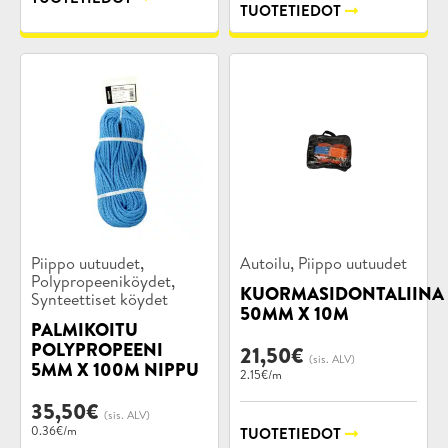
TUOTETIEDOT
Tuotekategoriat:
Tuotekategoriat:
,
,
Piippo uutuudet
Autoilu
Piippo uutuudet
,
Polypropeeniköydet
KUORMASIDONTALIINA
Synteettiset köydet
50MM X 10M
PALMIKOITU
POLYPROPEENI
21,50
€
(sis. ALV)
5MM X 100M NIPPU
2.15€/m
35,50
€
(sis. ALV)
0.36€/m
TUOTETIEDOT