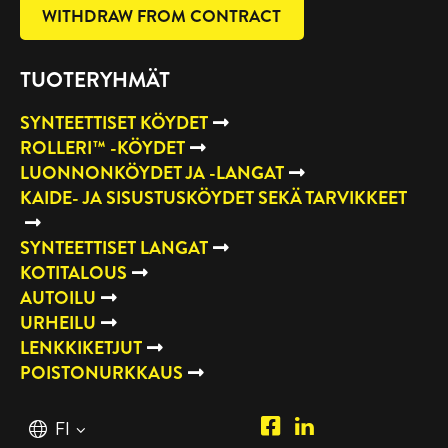
WITHDRAW FROM CONTRACT
TUOTERYHMÄT
SYNTEETTISET KÖYDET
ROLLERI™ -KÖYDET
LUONNONKÖYDET JA -LANGAT
KAIDE- JA SISUSTUSKÖYDET SEKÄ TARVIKKEET
SYNTEETTISET LANGAT
KOTITALOUS
AUTOILU
URHEILU
LENKKIKETJUT
POISTONURKKAUS
Piipposhop.com
Manilla
Suomi
FI