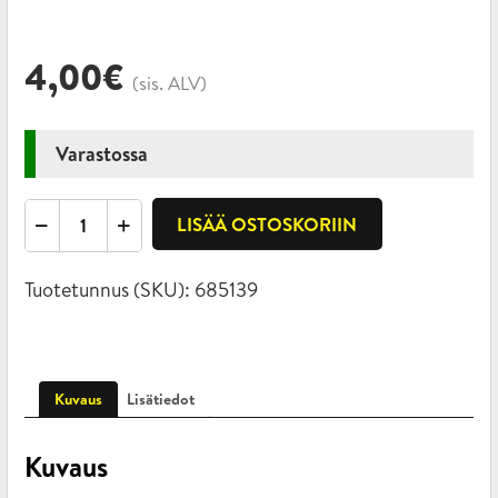
4,00
€
(sis. ALV)
Varastossa
Karbiinihaka
LISÄÄ OSTOSKORIIN
kierrelukolla
ja
Tuotetunnus (SKU):
685139
silmukalla,
70mm
määrä
Kuvaus
Lisätiedot
Kuvaus