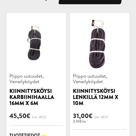
Tuotekategoriat:
Tuotekategoriat:
,
,
Piippo uutuudet
Piippo uutuudet
Veneilyköydet
Veneilyköydet
KIINNITYSKÖYSI
KIINNITYSKÖYSI
KARBIINIHAALLA
LENKILLÄ 12MM X
16MM X 6M
10M
45,50
€
31,00
€
(sis. ALV)
(sis. ALV)
3.10€/m
TUOTETIEDOT