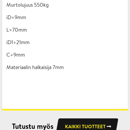
Murtolujuus 550kg
iD=9mm
L=70mm
iD1=21mm
C=9mm
Materiaalin halkaisija 7mm
Tutustu myös
KAIKKI TUOTTEET