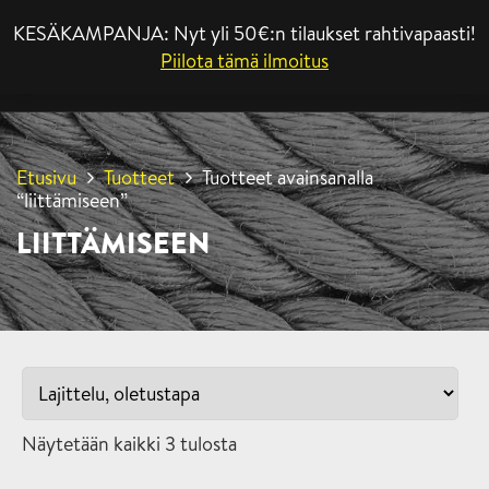
KESÄKAMPANJA: Nyt yli 50€:n tilaukset rahtivapaasti!
VALIKKO
Piilota tämä ilmoitus
Etusivu
Tuotteet
Tuotteet avainsanalla
“liittämiseen”
LIITTÄMISEEN
Näytetään kaikki 3 tulosta