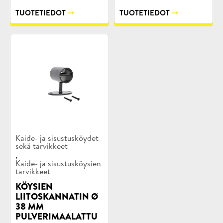
TUOTETIEDOT
TUOTETIEDOT
Tuotekategoriat:
Kaide- ja sisustusköydet
sekä tarvikkeet
,
Kaide- ja sisustusköysien
tarvikkeet
KÖYSIEN
LIITOSKANNATIN Ø
38 MM
PULVERIMAALATTU