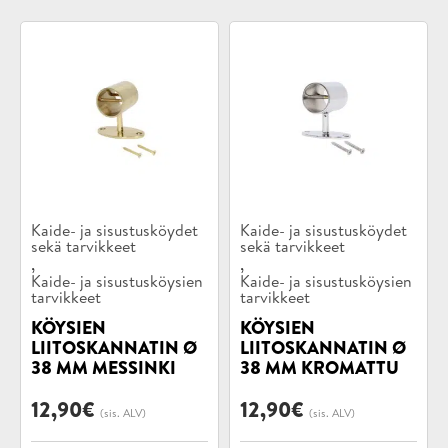
Tuotekategoriat:
Tuotekategoriat:
Kaide- ja sisustusköydet
Kaide- ja sisustusköydet
sekä tarvikkeet
sekä tarvikkeet
,
,
Kaide- ja sisustusköysien
Kaide- ja sisustusköysien
tarvikkeet
tarvikkeet
KÖYSIEN
KÖYSIEN
LIITOSKANNATIN Ø
LIITOSKANNATIN Ø
38 MM MESSINKI
38 MM KROMATTU
12,90
€
12,90
€
(sis. ALV)
(sis. ALV)