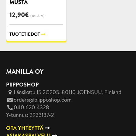
MUSTA
12,90
€
(sis. ALV)
TUOTETIEDOT
MANILLA OY
PIIPPOSHOP
Länsikatu 15 2C205, 80110 JOENSUU
, Finland
orders@piipposhop.com
040 620 4328
Y-tunnus: 2933137-2
OTA YHTEYTTÄ
ASIAKASPALVELU