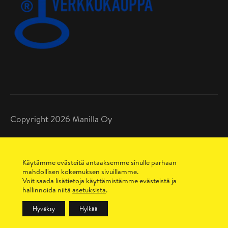
Copyright 2026 Manilla Oy
Tietosuojaseloste
Toimitusehdot
Käytämme evästeitä antaaksemme sinulle parhaan
Maksutavat
mahdollisen kokemuksen sivuillamme.
Sopimusehdot
Voit saada lisätietoja käyttämistämme evästeistä ja
hallinnoida niitä
asetuksista
.
Hyväksy
Hylkää