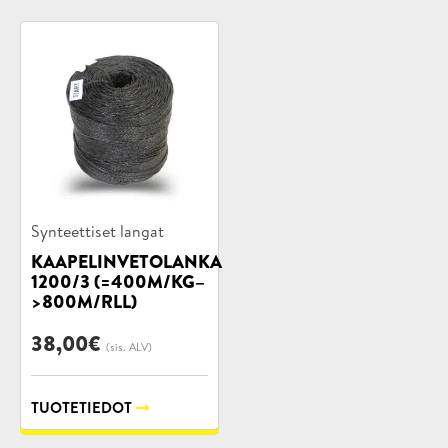
Tuotekategoriat:
Synteettiset langat
KAAPELINVETOLANKA
1200/3 (=400M/KG–
>800M/RLL)
38,00
€
(sis. ALV)
TUOTETIEDOT