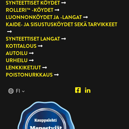
SYNTEETTISET KÖYDET
ROLLERI™ -KÖYDET
LUONNONKÖYDET JA -LANGAT
KAIDE- JA SISUSTUSKÖYDET SEKÄ TARVIKKEET
SYNTEETTISET LANGAT
KOTITALOUS
AUTOILU
URHEILU
LENKKIKETJUT
POISTONURKKAUS
Piipposhop.com
Manilla
Suomi
FI
Facebook
Oy
English
EN
LinkedIn