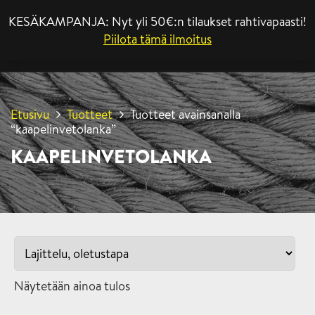
KESÄKAMPANJA: Nyt yli 50€:n tilaukset rahtivapaasti!
VALIKKO
Piilota tämä ilmoitus
Etusivu
Tuotteet
Tuotteet avainsanalla
“kaapelinvetolanka”
KAAPELINVETOLANKA
Näytetään ainoa tulos