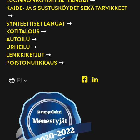
LUONNONKÖYDET JA -LANGAT
KAIDE- JA SISUSTUSKÖYDET SEKÄ TARVIKKEET
SYNTEETTISET LANGAT
KOTITALOUS
AUTOILU
URHEILU
LENKKIKETJUT
POISTONURKKAUS
Piipposhop.com
Manilla
Suomi
FI
Facebook
Oy
English
EN
LinkedIn