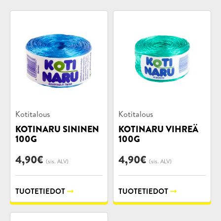
Tuotekategoriat:
Tuotekategoriat:
Kotitalous
Kotitalous
KOTINARU SININEN
KOTINARU VIHREÄ
100G
100G
4,90
€
4,90
€
(sis. ALV)
(sis. ALV)
TUOTETIEDOT
TUOTETIEDOT