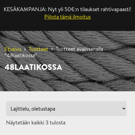
KESÄKAMPANJA: Nyt yli 50€:n tilaukset rahtivapaasti!
VALIKKO
Piilota tämä ilmoitus
Etusivu
Tuotteet
Tuotteet avainsanalla
“48laatikossa”
48LAATIKOSSA
Näytetään kaikki 3 tulosta