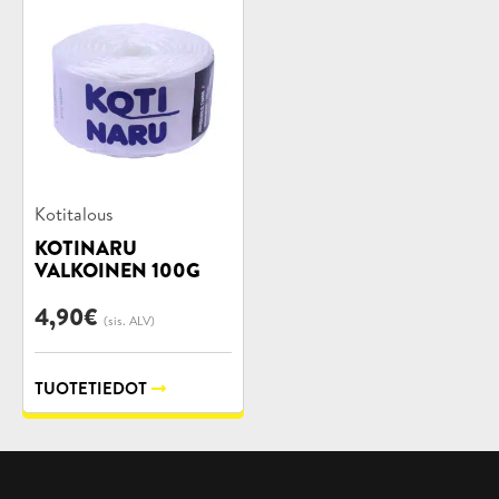
Tuotekategoriat:
Kotitalous
KOTINARU
VALKOINEN 100G
4,90
€
(sis. ALV)
TUOTETIEDOT