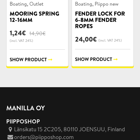
Product
Product
,
,
Boating
Outlet
Boating
Piippo new
categories:
categories:
MOORING SPRING
FENDER LOCK FOR
12-16MM
6-8MM FENDER
ROPES
Original
Current
1,24
€
14,90
€
price
price
24,00
€
(incl. VAT 24%)
(incl. VAT 24%)
was:
is:
14,90€.
1,24€.
SHOW PRODUCT
SHOW PRODUCT
MANILLA OY
PIIPPOSHOP
Länsikatu 15 2C205, 80110 JOENSUU
, Finland
orders@piipposhop.com