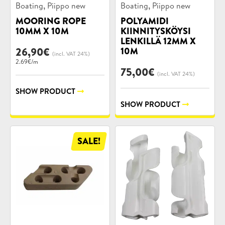
Product
Product
,
,
Boating
Piippo new
Boating
Piippo new
categories:
categories:
MOORING ROPE
POLYAMIDI
10MM X 10M
KIINNITYSKÖYSI
LENKILLÄ 12MM X
26,90
€
10M
(incl. VAT 24%)
2.69€/m
75,00
€
(incl. VAT 24%)
SHOW PRODUCT
SHOW PRODUCT
SALE!