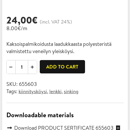
24,00
€
(incl. VAT 24%)
8.00€/m
Kaksoispalmikoidusta laadukkaasta polyesteristä
valmistettu veneilyn yleisköysi.
Rope
ADD TO CART
for
boating
SKU:
655603
with
Tags:
,
,
kiinnitysköysi
lenkki
sinking
a
loop
8mm
Downloadable materials
x
3m
Download PRODUCT SERTIFICATE 655603
quantity