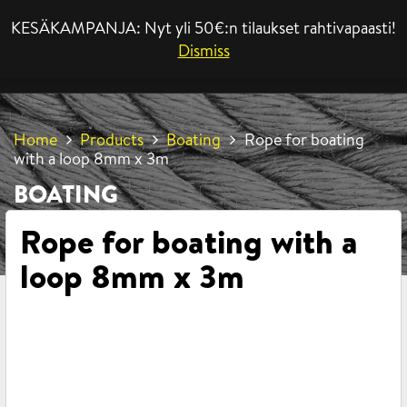
KESÄKAMPANJA: Nyt yli 50€:n tilaukset rahtivapaasti!
MENU
Dismiss
Home
Products
Boating
Rope for boating
with a loop 8mm x 3m
BOATING
Rope for boating with a
loop 8mm x 3m