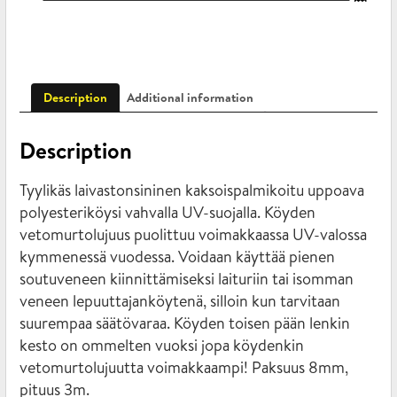
Description
Additional information
Description
Tyylikäs laivastonsininen kaksoispalmikoitu uppoava
polyesteriköysi vahvalla UV-suojalla. Köyden
vetomurtolujuus puolittuu voimakkaassa UV-valossa
kymmenessä vuodessa. Voidaan käyttää pienen
soutuveneen kiinnittämiseksi laituriin tai isomman
veneen lepuuttajanköytenä, silloin kun tarvitaan
suurempaa säätövaraa. Köyden toisen pään lenkin
kesto on ommelten vuoksi jopa köydenkin
vetomurtolujuutta voimakkaampi! Paksuus 8mm,
pituus 3m.